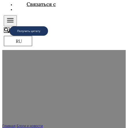
Связаться с
Получить цитату
RU
Руководство по высоте установки
светодиодного зеркала для ванной комнаты,
советы экспертов производителя Shouya
Главная
/
Блоги и новости
/
Руководство по высоте установки светодиодного