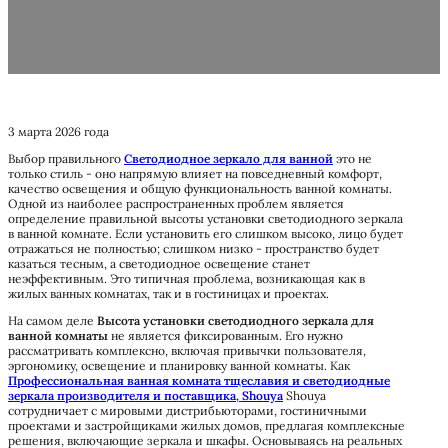
зеркала для ванной комнаты, советы экспертов производителя Shouya
3 марта 2026 года
Выбор правильного
Светодиодное зеркало для ванной
это не
только стиль - оно напрямую влияет на повседневный комфорт,
качество освещения и общую функциональность ванной комнаты.
Одной из наиболее распространенных проблем является
определение правильной высоты установки светодиодного зеркала
в ванной комнате. Если установить его слишком высоко, лицо будет
отражаться не полностью; слишком низко - пространство будет
казаться тесным, а светодиодное освещение станет
неэффективным. Это типичная проблема, возникающая как в
жилых ванных комнатах, так и в гостиницах и проектах.
На самом деле
Высота установки светодиодного зеркала для
ванной комнаты
не является фиксированным. Его нужно
рассматривать комплексно, включая привычки пользователя,
эргономику, освещение и планировку ванной комнаты. Как
Профессиональная ванная комната тщеславия и светодиодные
зеркала производителя и поставщика, Shouya
Shouya
сотрудничает с мировыми дистрибьюторами, гостиничными
проектами и застройщиками жилых домов, предлагая комплексные
решения, включающие зеркала и шкафы. Основываясь на реальных