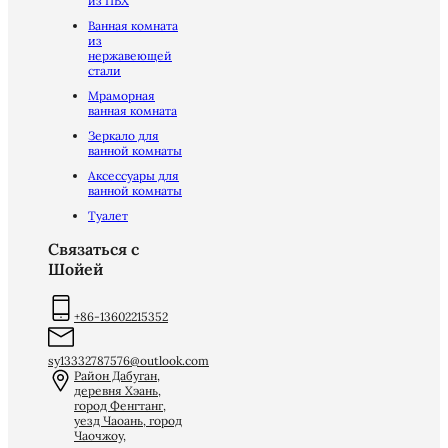
из ПВХ
Ванная комната
из
нержавеющей
стали
Мраморная
ванная комната
Зеркало для
ванной комнаты
Аксессуары для
ванной комнаты
Туалет
Связаться с
Шойей
+86-13602215352
sy13332787576@outlook.com
Район Дабуган,
деревня Хэань,
город Фенгтанг,
уезд Чаоань, город
Чаочжоу,