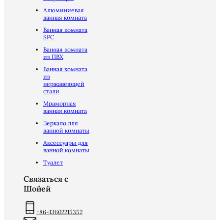
Алюминиевая
ванная комната
Ванная комната
SPC
Ванная комната
из ПВХ
Ванная комната
из
нержавеющей
стали
Мраморная
ванная комната
Зеркало для
ванной комнаты
Аксессуары для
ванной комнаты
Туалет
Связаться с
Шойей
+86-13602215352