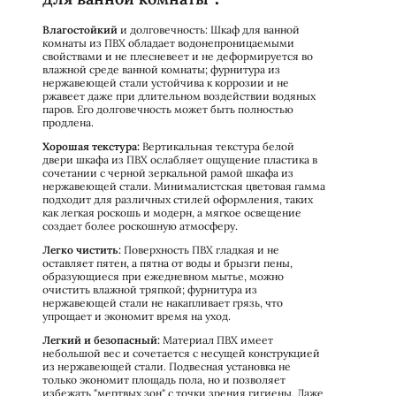
Влагостойкий
и долговечность: Шкаф для ванной
комнаты из ПВХ обладает водонепроницаемыми
свойствами и не плесневеет и не деформируется во
влажной среде ванной комнаты; фурнитура из
нержавеющей стали устойчива к коррозии и не
ржавеет даже при длительном воздействии водяных
паров. Его долговечность может быть полностью
продлена.
Хорошая текстура:
Вертикальная текстура белой
двери шкафа из ПВХ ослабляет ощущение пластика в
сочетании с черной зеркальной рамой шкафа из
нержавеющей стали. Минималистская цветовая гамма
подходит для различных стилей оформления, таких
как легкая роскошь и модерн, а мягкое освещение
создает более роскошную атмосферу.
Легко чистить:
Поверхность ПВХ гладкая и не
оставляет пятен, а пятна от воды и брызги пены,
образующиеся при ежедневном мытье, можно
очистить влажной тряпкой; фурнитура из
нержавеющей стали не накапливает грязь, что
упрощает и экономит время на уход.
Легкий и безопасный:
Материал ПВХ имеет
небольшой вес и сочетается с несущей конструкцией
из нержавеющей стали. Подвесная установка не
только экономит площадь пола, но и позволяет
избежать "мертвых зон" с точки зрения гигиены. Даже