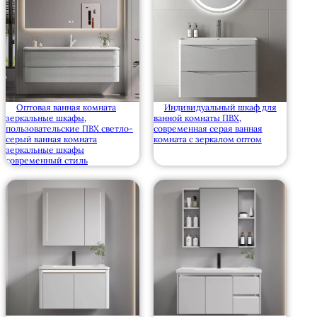
Оптовая ванная комната
Индивидуальный шкаф для
зеркальные шкафы,
ванной комнаты ПВХ,
пользовательские ПВХ светло-
современная серая ванная
серый ванная комната
комната с зеркалом оптом
зеркальные шкафы
современный стиль