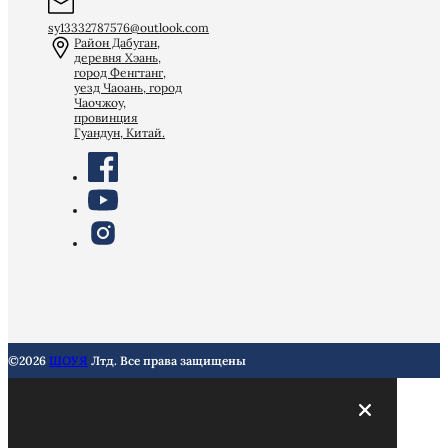
sy13332787576@outlook.com
Район Дабуган,
деревня Хэань,
город Фенгтанг,
уезд Чаоань, город
Чаочжоу,
провинция
Гуандун, Китай.
©2026
ШОУЯ
Лтд. Все права защищены