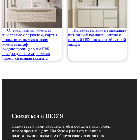
Оптовая ванная комната
Пользовательские тщеславие
тщеславие с зеркалом, партия
для ванной комнаты, оптовая
пользовательских ванная
желтый ПВХ плавающей ванной
комната шкаф
шкафы
водонепроницаемый ПВХ
шкафы для коммерческих
проектов ванная комната
Связаться с ШОУЯ
Свяжитесь с нами сегодня, чтобы обсудить ваш проект
или запросить цену. Мы будем рады стать вашим
надежным поставщиком оборудования для ванных