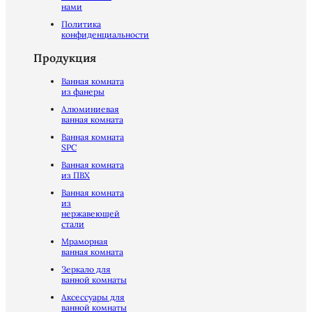
нами
Политика
конфиденциальности
Продукция
Ванная комната
из фанеры
Алюминиевая
ванная комната
Ванная комната
SPC
Ванная комната
из ПВХ
Ванная комната
из
нержавеющей
стали
Мраморная
ванная комната
Зеркало для
ванной комнаты
Аксессуары для
ванной комнаты