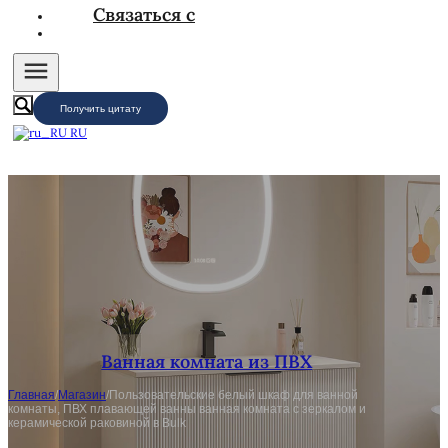
Связаться с
Получить цитату
RU
Ванная комната из ПВХ
Главная
/
Магазин
/
Пользовательские белый шкаф для ванной
комнаты, ПВХ плавающей ванны ванная комната с зеркалом и
керамической раковиной в Bulk