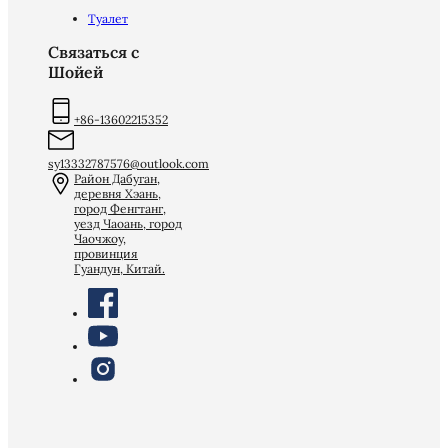
Туалет
Связаться с
Шойей
+86-13602215352
sy13332787576@outlook.com
Район Дабуган,
деревня Хэань,
город Фенгтанг,
уезд Чаоань, город
Чаочжоу,
провинция
Гуандун, Китай.