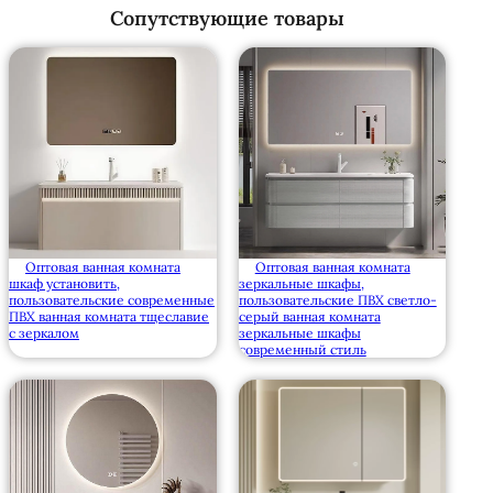
Сопутствующие товары
Оптовая ванная комната
Оптовая ванная комната
шкаф установить,
зеркальные шкафы,
пользовательские современные
пользовательские ПВХ светло-
ПВХ ванная комната тщеславие
серый ванная комната
с зеркалом
зеркальные шкафы
современный стиль