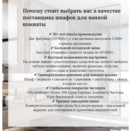
Почему стоит выбрать нас в качестве
поставщика шкафов для ванной
комнаты
✔ 20+ лет опыта производства
Две фабрики (50 000㎡) с ежедневным выпуском 2 000+
единиц продукции.
✔ Большой складской запас
Быстрая отправка с нашего склада на 40 000㎡.
✔ Быстрые возможности настройки
На основе наших существующих моделей вы можете выбрать
гибкую конфигурацию, включая размеры, отделку,
аксессуары и нанесение логотипа.
✔ Универсальные решения для ванных комнат
Шкаф + зеркало + смеситель + раковина + аксессуары - поиск
в одном месте.
✔ Глобальное покрытие экспорта
Обслуживает более 100 стран Европы, Ближнего Востока,
Юго-Восточной Азии и Америки.
✔ Прямые заводские цены
Конкурентоспособные цены без посредников - идеальный
вариант для оптовиков и проектных покупателей.