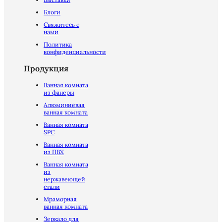
Блоги
Свяжитесь с
нами
Политика
конфиденциальности
Продукция
Ванная комната
из фанеры
Алюминиевая
ванная комната
Ванная комната
SPC
Ванная комната
из ПВХ
Ванная комната
из
нержавеющей
стали
Мраморная
ванная комната
Зеркало для