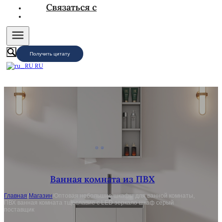
Связаться с
Получить цитату
RU
Ванная комната из ПВХ
Главная
/
Магазин
/
Оптовая небольшие шкафы для ванной комнаты,
ПВХ ванная комната тщеславие с LED зеркало шкаф серый
поставщик