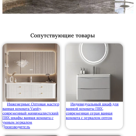
Сопутствующие товары
Инженерные Оптовая мастер
Индивидуальный шкаф для
ванная комната Vanity,
ванной комнаты ПВХ,
современный минималистский
современная серая ванная
ПВХ шкафы ванная комната с
комната с зеркалом оптом
умным зеркалом
Производитель