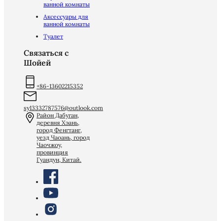
ванной комнаты
Аксессуары для
ванной комнаты
Туалет
Связаться с
Шойей
+86-13602215352
sy13332787576@outlook.com
Район Дабуган,
деревня Хэань,
город Фенгтанг,
уезд Чаоань, город
Чаочжоу,
провинция
Гуандун, Китай.