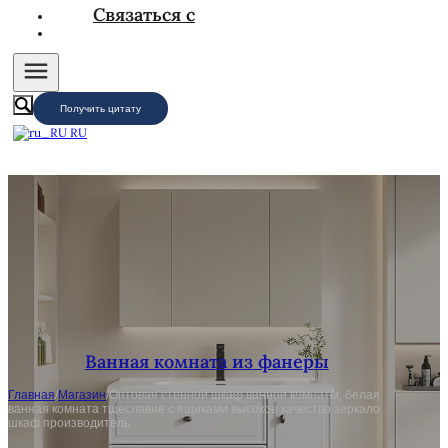
Связаться с
Получить цитату
RU
Ванная комната из фанеры
Главная
/
Магазин
/
Оптовая стенной шкаф ванной комнаты, белая
ванная комната тщеславие с ящиками высокое качество зеркало
шкаф производитель