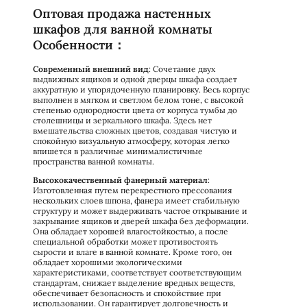
Оптовая продажа настенных
шкафов для ванной комнаты
Особенности：
Современный внешний вид
: Сочетание двух
выдвижных ящиков и одной дверцы шкафа создает
аккуратную и упорядоченную планировку. Весь корпус
выполнен в мягком и светлом белом тоне, с высокой
степенью однородности цвета от корпуса тумбы до
столешницы и зеркального шкафа. Здесь нет
вмешательства сложных цветов, создавая чистую и
спокойную визуальную атмосферу, которая легко
впишется в различные минималистичные
пространства ванной комнаты.
Высококачественный фанерный материал
:
Изготовленная путем перекрестного прессования
нескольких слоев шпона, фанера имеет стабильную
структуру и может выдерживать частое открывание и
закрывание ящиков и дверей шкафа без деформации.
Она обладает хорошей влагостойкостью, а после
специальной обработки может противостоять
сырости и влаге в ванной комнате. Кроме того, он
обладает хорошими экологическими
характеристиками, соответствует соответствующим
стандартам, снижает выделение вредных веществ,
обеспечивает безопасность и спокойствие при
использовании. Он гарантирует долговечность и