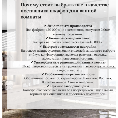
Почему стоит выбрать нас в качестве
поставщика шкафов для ванной
комнаты
✔ 20+ лет опыта производства
Две фабрики (50 000㎡) с ежедневным выпуском 2 000+
единиц продукции.
✔ Большой складской запас
Быстрая отправка с нашего склада на 40 000㎡.
✔ Быстрые возможности настройки
На основе наших существующих моделей вы можете выбрать
гибкую конфигурацию, включая размеры, отделку,
аксессуары и нанесение логотипа.
✔ Универсальные решения для ванных комнат
Шкаф + зеркало + смеситель + раковина + аксессуары - поиск
в одном месте.
✔ Глобальное покрытие экспорта
Обслуживает более 100 стран Европы, Ближнего Востока,
Юго-Восточной Азии и Америки.
✔ Прямые заводские цены
Конкурентоспособные цены без посредников - идеальный
вариант для оптовиков и проектных покупателей.