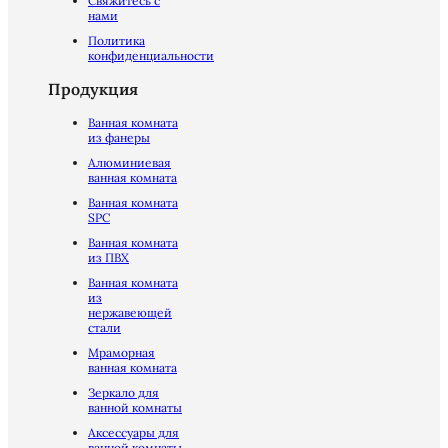
Свяжитесь с
нами
Политика
конфиденциальности
Продукция
Ванная комната
из фанеры
Алюминиевая
ванная комната
Ванная комната
SPC
Ванная комната
из ПВХ
Ванная комната
из
нержавеющей
стали
Мраморная
ванная комната
Зеркало для
ванной комнаты
Аксессуары для
ванной комнаты