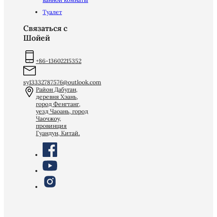
Туалет
Связаться с
Шойей
+86-13602215352
sy13332787576@outlook.com
Район Дабуган,
деревня Хэань,
город Фенгтанг,
уезд Чаоань, город
Чаочжоу,
провинция
Гуандун, Китай.