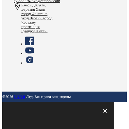
sy13332787576@outlook.com
Район Дабуган,
деревня Хэань,
город Фенгтанг,
уезд Чаоань, город
Чаочжоу,
провинция
Гуандун, Китай.
©2026
ШОУЯ
Лтд. Все права защищены