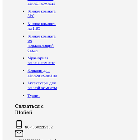
ванная комната
Ванная комната
SPC
Ванная комната
из ПВХ
Ванная комната
из
нержавеющей
стали
Мраморная
ванная комната
Зеркало для
ванной комнаты
Аксессуары для
ванной комнаты
Туалет
Связаться с
Шойей
+86-13602215352