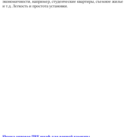
экономичности, например, студенческие квартиры, съемное жилье
и т.д. Легкость и простота установки.
Shouya оптовая ПВХ шкаф для ванной комнаты