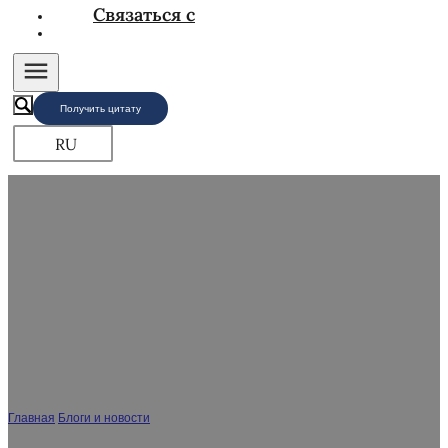
Связаться с
Получить цитату
RU
Какой материал лучше всего подходит для
ванных комнат?
Главная
/
Блоги и новости
/
Какой материал лучше всего подходит для
ванных комнат?