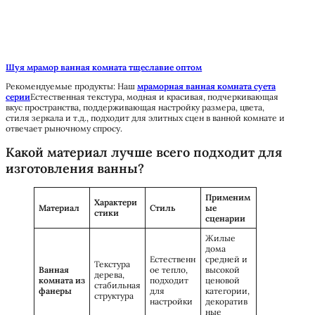
Шуя мрамор ванная комната тщеславие оптом
Рекомендуемые продукты: Наш
мраморная ванная комната суета
серии
Естественная текстура, модная и красивая, подчеркивающая
вкус пространства, поддерживающая настройку размера, цвета,
стиля зеркала и т.д., подходит для элитных сцен в ванной комнате и
отвечает рыночному спросу.
Какой материал лучше всего подходит для
изготовления ванны?
Применим
Характери
Материал
Стиль
ые
стики
сценарии
Жилые
дома
Естественн
средней и
Текстура
Ванная
ое тепло,
высокой
дерева,
комната из
подходит
ценовой
стабильная
фанеры
для
категории,
структура
настройки
декоратив
ные