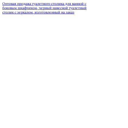
Оптовая продажа туалетного столика для ванной с
боковым шкафчиком, черный навесной туалетный
столик с зеркалом, изготовленный на заказ