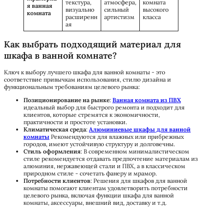
текстура,
атмосфера,
комната
я ванная
визуально
сильный
высокого
комната
расширенн
артистизм
класса
ая
Как выбрать подходящий материал для
шкафа в ванной комнате?
Ключ к выбору лучшего шкафа для ванной комнаты - это
соответствие привычкам использования, стилю дизайна и
функциональным требованиям целевого рынка:
Позиционирование на рынке
:
Ванная комната из ПВХ
идеальный выбор для быстрого ремонта и подходит для
клиентов, которые стремятся к экономичности,
практичности и простоте установки.
Климатическая среда
:
Алюминиевые шкафы для ванной
комнаты
Рекомендуются для влажных или прибрежных
городов, имеют устойчивую структуру и долговечны.
Стиль оформления
: В современном минималистическом
стиле рекомендуется отдавать предпочтение материалам из
алюминия, нержавеющей стали и ПВХ, а в классическом
природном стиле - сочетать фанеру и мрамор.
Потребности клиентов
: Решения для шкафов для ванной
комнаты помогают клиентам удовлетворить потребности
целевого рынка, включая функции шкафа для ванной
комнаты, аксессуары, внешний вид, доставку и т.д.