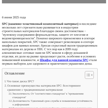
6 июня 2025 года
SPC (каменно-пластиковый композитный материал)
в последние
несколько лет стремительно развивается в индустрии
строительных материалов благодаря своим достоинствам -
"нулевому содержанию формальдегида, защите от плесени и
водонепроницаемости". Помимо широкого применения в секторе
напольных покрытий, SPC также совершает революцию в секторе
шкафов для ванных комнат, бросая серьезный вызов традиционным
материалам из дерева и ПВХ. С тех пор как в 2019 году
алюминиевые сотовые панели SPC вошли в сферу домашней
отделки, их доля на рынке продолжает расти, особенно в условиях
повышенной влажности, и
Шкафы для ванной комнаты SPC
стали
первым выбором для здорового и практичного украшения дома.
Оглавление
Что такое доска SPC?
Основные преимущества материалов SPC: Всестороннее
сравнение с традиционными материалами
Экологичность: От "соответствия стандартам" к "превышению
стандартов"
Долговечность: Удвоенный срок службы и повышенная устойчивость
к деформации