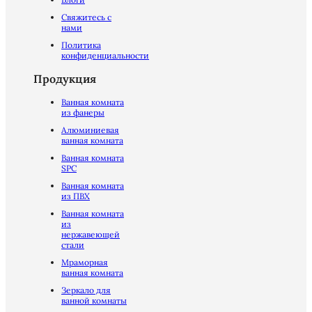
Свяжитесь с
нами
Политика
конфиденциальности
Продукция
Ванная комната
из фанеры
Алюминиевая
ванная комната
Ванная комната
SPC
Ванная комната
из ПВХ
Ванная комната
из
нержавеющей
стали
Мраморная
ванная комната
Зеркало для
ванной комнаты