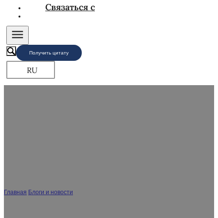
Связаться с
Получить цитату
RU
Что такое шкаф для ванной комнаты SPC?
Главная
/
Блоги и новости
/
Что такое шкаф для ванной комнаты SPC?