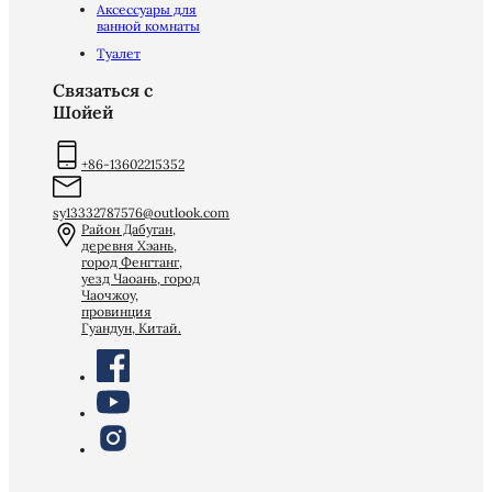
Аксессуары для
ванной комнаты
Туалет
Связаться с
Шойей
+86-13602215352
sy13332787576@outlook.com
Район Дабуган,
деревня Хэань,
город Фенгтанг,
уезд Чаоань, город
Чаочжоу,
провинция
Гуандун, Китай.