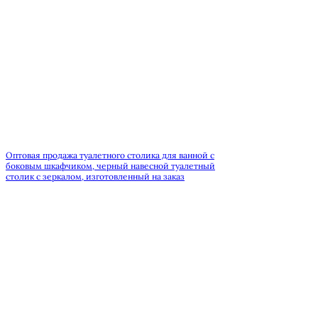
Оптовая продажа туалетного столика для ванной с
боковым шкафчиком, черный навесной туалетный
столик с зеркалом, изготовленный на заказ