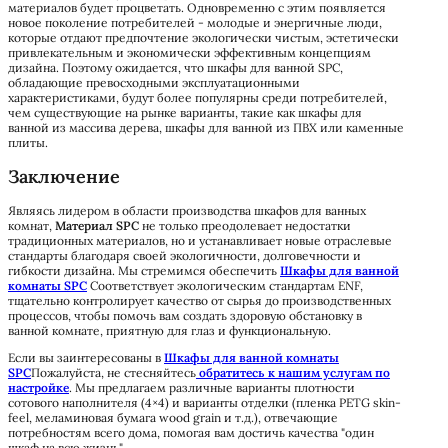
материалов будет процветать. Одновременно с этим появляется
новое поколение потребителей - молодые и энергичные люди,
которые отдают предпочтение экологически чистым, эстетически
привлекательным и экономически эффективным концепциям
дизайна. Поэтому ожидается, что шкафы для ванной SPC,
обладающие превосходными эксплуатационными
характеристиками, будут более популярны среди потребителей,
чем существующие на рынке варианты, такие как шкафы для
ванной из массива дерева, шкафы для ванной из ПВХ или каменные
плиты.
Заключение
Являясь лидером в области производства шкафов для ванных
комнат,
Материал SPC
не только преодолевает недостатки
традиционных материалов, но и устанавливает новые отраслевые
стандарты благодаря своей экологичности, долговечности и
гибкости дизайна. Мы стремимся обеспечить
Шкафы для ванной
комнаты SPC
Соответствует экологическим стандартам ENF,
тщательно контролирует качество от сырья до производственных
процессов, чтобы помочь вам создать здоровую обстановку в
ванной комнате, приятную для глаз и функциональную.
Если вы заинтересованы в
Шкафы для ванной комнаты
SPC
Пожалуйста, не стесняйтесь
обратитесь к нашим услугам по
настройке
. Мы предлагаем различные варианты плотности
сотового наполнителя (4×4) и варианты отделки (пленка PETG skin-
feel, меламиновая бумага wood grain и т.д.), отвечающие
потребностям всего дома, помогая вам достичь качества "один
шкаф на всю жизнь".