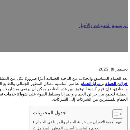
كي
الرئيسية
/
المدونات والأخبار
/
كيفية مطابقة خزائن الحمام مع المرايا لإ
ديسمبر 18, 2025
يعد الحمام المتناسق والجذاب من الناحية الجمالية أمرًا ضروريًا لكل من المشا
خزائن الحمام
و
مرايا الحمام
عناصر أساسية تشكل المظهر الجمالي والطابع المم
والفنادق، فإن فهم كيفية التوفيق بين هذه العناصر يمكن أن يرتقي بمشاريعك و
العملية للجمع بين خزائن الحمام والمرايا ويسلط الضوء على
شويا
's
خدمات تصن
الحمام
للمشترين من الشركات إلى الشركات.
جدول المحتويات
فهم أهمية الاقتران بين خزانة الحمام والمرايا في الحمام
الحجم والتناسب: أساس المظهر المتكامل