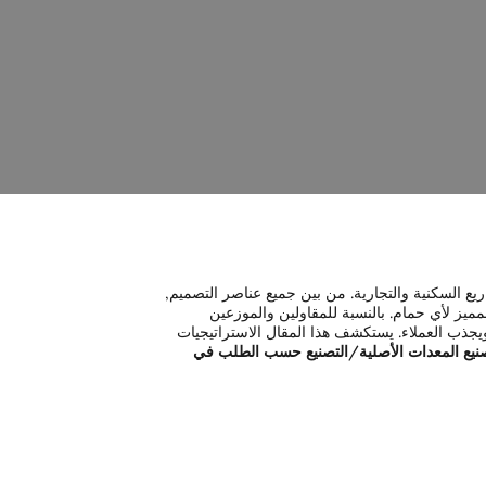
فية مطابقة خزائن الحمام مع المرايا لإطلالة متكاملة
طلالة متكاملة？
ريع السكنية والتجارية. من بين جميع عناصر التصميم,
يز لأي حمام. بالنسبة للمقاولين والموزعين
يجذب العملاء. يستكشف هذا المقال الاستراتيجيات
يع المعدات الأصلية/التصنيع حسب الطلب في