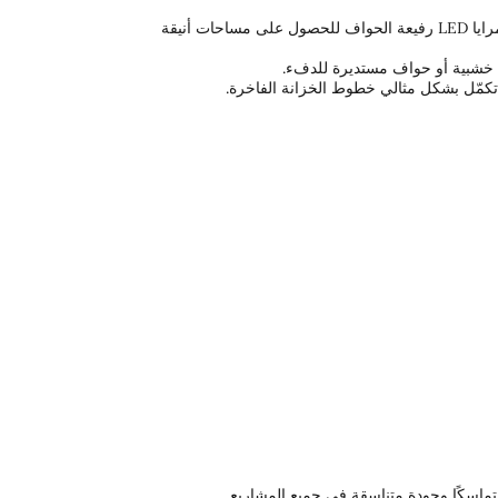
قم بإقرانها مع مرايا LED بدون إطار أو مرايا LED رفيعة الحواف للحصول على مساحات أنيقة
 خشبية أو حواف مستديرة للدفء.
 تكمّل بشكل مثالي خطوط الخزانة الفاخرة.
ماسكًا وجودة متناسقة في جميع المشاريع.