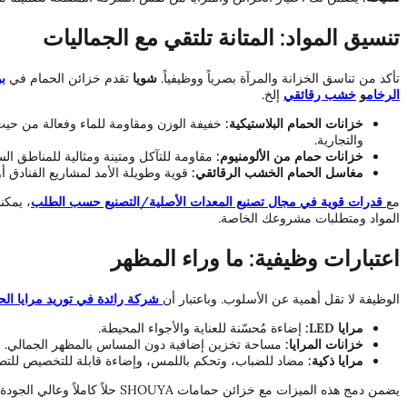
تنسيق المواد: المتانة تلتقي مع الجماليات
تأكد من تناسق الخزانة والمرآة بصرياً ووظيفياً.
شويا
تقدم خزائن الحمام في
بو
الرخام
و
خشب رقائقي
إلخ.
خزانات الحمام البلاستيكية:
خفيفة الوزن ومقاومة للماء وفعالة من حيث ا
والتجارية.
خزانات حمام من الألومنيوم:
مقاومة للتآكل ومتينة ومثالية للمناطق الس
مغاسل الحمام الخشب الرقائقي:
قوية وطويلة الأمد لمشاريع الفنادق أ
مع
قدرات قوية في مجال تصنيع المعدات الأصلية/التصنيع حسب الطلب
، يمكن
المواد ومتطلبات مشروعك الخاصة.
اعتبارات وظيفية: ما وراء المظهر
الوظيفة لا تقل أهمية عن الأسلوب. وباعتبار أن
شركة رائدة في توريد مرايا الحم
مرايا LED:
إضاءة مُحسّنة للعناية والأجواء المحيطة.
خزانات المرايا:
مساحة تخزين إضافية دون المساس بالمظهر الجمالي.
مرايا ذكية:
مضاد للضباب، وتحكم باللمس، وإضاءة قابلة للتخصيص للتطب
يضمن دمج هذه الميزات مع خزائن حمامات SHOUYA حلاً كاملاً وعالي الجودة مناسباً للمشاريع السكنية والتجارية على حد سواء.