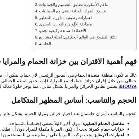
تناغم الأسلوب: تطابق التصميم والجماليات
تنسيق المواد: المتانة تلتقي مع الجماليات
اعتبارات وظيفية: ما وراء المظهر
مطابقة الألوان والتوازن البصري
الأخطاء الشائعة وكيفية تجنبها
التطبيق في العالم الحقيقي: أمثلة لمشاريع B2B
الخاتمة
فهم أهمية الاقتران بين خزانة الحمام والمرايا
غالبًا ما تكون منطقة منضدة الحمام هي المحور الرئيسي لأي حمام. يمكن أن 
جمالي. من خلال إقران خزائن حمامك مع المرايا، فإنك تحقق التناغم الجمالي و
SHOUYA
يضمن تطابق الخزائن والمرايا بشكل مثالي، مما يوفر حلولاً فعالة 
الحجم والتناسب: أساس المظهر المتكامل
الحجم والتناسب أمران حاسمان عند اختيار خزائن ومرايا الحمام. بشكل عام، يجب أن يكون عر
مغاسل الحمام الصغيرة:
مرايا أكبر قليلاً تضفي إحساساً بالمساحة.
خزانات حمام كبيرة:
يجب أن تكون المرايا مكملة للمرايا دون أن تطغى ع
اعتبارات الارتفاع:
يجب تركيب المرايا على ارتفاع عملي للمستخدمين الع