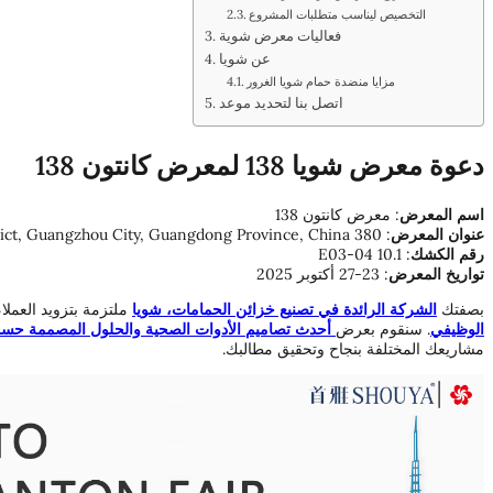
التخصيص ليناسب متطلبات المشروع
فعاليات معرض شوية
عن شويا
مزايا منضدة حمام شويا الغرور
اتصل بنا لتحديد موعد
دعوة معرض شويا 138 لمعرض كانتون 138
اسم المعرض
: معرض كانتون 138
عنوان المعرض
: 380 Yuejiang Zhong Lu, Haizhu District, Guangzhou City, Guangdong Province, China
رقم الكشك
: 10.1 E03-04
تواريخ المعرض
: 23-27 أكتوبر 2025
بصفتك
الشركة الرائدة في تصنيع خزائن الحمامات، شويا
ملتزمة بتزويد العملاء
الوظيفي
. سنقوم بعرض
أحدث تصاميم الأدوات الصحية والحلول المصممة حس
مشاريعك المختلفة بنجاح وتحقيق مطالبك.