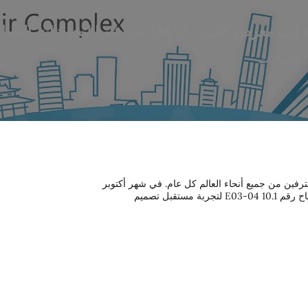
معرض كانتون الـ 138 من شويا لتجهيزات الحمامات
رفين من جميع أنحاء العالم كل عام. في شهر أكتوبر
ستشارك في معرض كانتون 138. ندعوكم بصدق لزيارة الجناح رقم 10.1 E03-04 لتجربة مستقبل تصميم