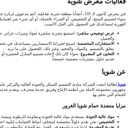
فعاليات معرض شوية
في معرض كانتون الـ 138، أنشأنا منطقة تجربة تفاعلية. أنتم مدعوون لزيارة جناحنا وتجربة التميز في
سواء لتصميم المنتج، أو التخصيص، أو الشراء بالجملة، أو أي شيء يثير اهتمام
الفورية لمساعدتك في الحصول على الحل الأنسب.
عرض توضيحي مباشر
s: استمتع بتجربة مباشرة لمواد وميزات خزائن ح
والجميل.
الاستشارات المخصصة
: اسمح لخبرائنا الاستشاريين بمساعدتك في تخ
يتعلق بالتصميم، والمواد، والحجم، وغير ذلك، للحصول على ما تريد.
التعاون في المشروع
: سواء كان ذلك لإعادة تصميم المنازل الصغيرة أو 
تقديم حلول مشتريات مصممة خصيصاً.
عن شويا
شويا
لطالما اتبعت الشركة مبادئ التصميم المبتكر والجودة العالية والتركيز عل
مجهزون بمجموعة كاملة من أنظمة الإنتاج وفريق خدمة محترف، ونقدم خدمة 
الحمام التي تحلم بها.
مزايا منضدة حمام شويا الغرور
مواد عالية الجودة
: نستخدم مواد عالية الجودة ومقاومة للرطوبة ومتينة 
التخصيص
: نحن نقدم حلولاً مخصصة لمختلف أنماط الحمامات لتلبية اح
تجربة المشروع
: لدينا خبرة واسعة في العمل مع الفنادق والمطورين ا