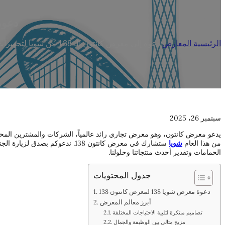
دعوة إلى 
الرئيسية
/
المعارض
/
دعوة إلى معرض كانتون الـ 138 من شويا لتجهيزات الحمامات
سبتمبر 26، 2025
يدعو معرض كانتون، وهو معرض تجاري رائد عالمياً، الشركات والمشترين المحت
من هذا العام
شويا
الحمامات وتقدير أحدث منتجاتنا وحلولنا.
جدول المحتويات
دعوة معرض شويا 138 لمعرض كانتون 138
أبرز معالم المعرض
تصاميم مبتكرة لتلبية الاحتياجات المختلفة
مزيج مثالي بين الوظيفة والجمال