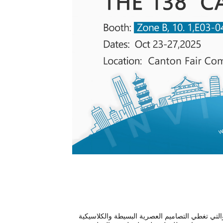
 مجموعة واسعة من خزائن الحمامات في معرض كانتون 138، والتي تغطي التصاميم العصرية البسيطة والكلاسيكية