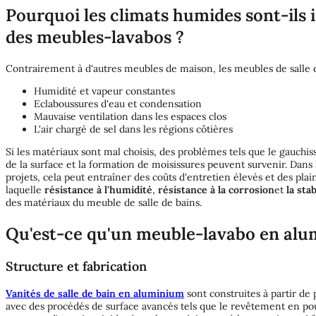
Pourquoi les climats humides sont-ils 
des meubles-lavabos ?
Contrairement à d'autres meubles de maison, les meubles de salle d
Humidité et vapeur constantes
Eclaboussures d'eau et condensation
Mauvaise ventilation dans les espaces clos
L'air chargé de sel dans les régions côtières
Si les matériaux sont mal choisis, des problèmes tels que le gauchis
de la surface et la formation de moisissures peuvent survenir. Da
projets, cela peut entraîner des coûts d'entretien élevés et des plain
laquelle
résistance à l'humidité
,
résistance à la corrosion
et
la sta
des matériaux du meuble de salle de bains.
Qu'est-ce qu'un meuble-lavabo en alu
Structure et fabrication
Vanités de salle de bain en aluminium
sont construites à partir de 
avec des procédés de surface avancés tels que le revêtement en poud