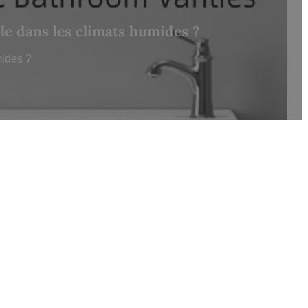
ble dans les climats humides ?
mides ?