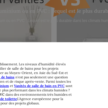
luminium ou en PVC : Lequel est le plus dura
ium ou en PVC : Lequel est le plus durable dans les climats hu
tablissement. Les niveaux d'humidité élevés
ier de salle de bains pour les projets
lier au Moyen-Orient, en Asie du Sud-Est et
 de bains
n'est pas seulement une question
ien et de risque après-vente. Parmi toutes les
minium
et
Vanités de salle de bain en PVC
sont
le plus performant dans les climats humides ?
PVC
dans des environnements très humides et
de toilette
L'Agence européenne pour la
e pour des projets globaux.