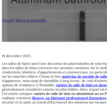
Vanités de salle de bain en a
Accueil
/
Blogs et actualités
/
Vanités de salle de bain en alumin
19 décembre 2025
Les salles de bains sont l'une des zones les plus humides de tout é
dans les salles de bains exercent une pression constante sur le mobil
résidentiels, hôteliers, d'appartements et commerciaux, en particu
sur les marchés côtiers. Choisir le bon
matériau du meuble de salle
d'apparence, mais aussi de durabilité à long terme, de coût d'entret
options de résistance à l'humidité,
vanités de salle de bain en alu
généralement considérés comme les plus fiables. Alors, lequel est 
Cet article compare
vanités de salle de bain en aluminium ou en 
explique comment
Shouya, un fabricant professionnel d'armoires 
sécurité et la santé au travail (ESA) fournit des solutions sur mesur