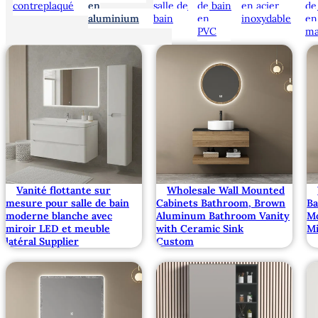
contreplaqué
en
salle de
de bain
en acier
de
aluminium
bain
en
inoxydable
en
PVC
ma
Vanité flottante sur
Wholesale Wall Mounted
mesure pour salle de bain
Cabinets Bathroom, Brown
Ba
moderne blanche avec
Aluminum Bathroom Vanity
M
miroir LED et meuble
with Ceramic Sink
Mi
latéral Supplier
Custom