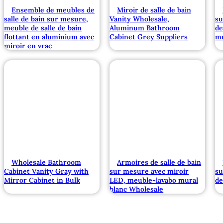
Ensemble de meubles de
Miroir de salle de bain
salle de bain sur mesure,
Vanity Wholesale,
su
meuble de salle de bain
Aluminum Bathroom
de
flottant en aluminium avec
Cabinet Grey Suppliers
mu
miroir en vrac
Wholesale Bathroom
Armoires de salle de bain
Cabinet Vanity Gray with
sur mesure avec miroir
su
Mirror Cabinet in Bulk
LED, meuble-lavabo mural
de
blanc Wholesale