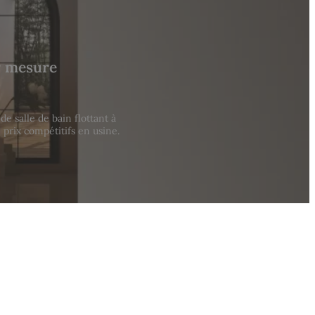
r mesure
 salle de bain flottant à
 prix compétitifs en usine.