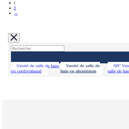
1
2
→
Vanité de salle de bain
Vanité de salle de
SPC Van
en contreplaqué
bain en aluminium
salle de ba