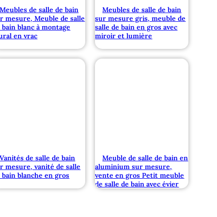
Meubles de salle de bain
Meubles de salle de bain
r mesure, Meuble de salle
sur mesure gris, meuble de
 bain blanc à montage
salle de bain en gros avec
ral en vrac
miroir et lumière
Vanités de salle de bain
Meuble de salle de bain en
r mesure, vanité de salle
aluminium sur mesure,
 bain blanche en gros
vente en gros Petit meuble
de salle de bain avec évier