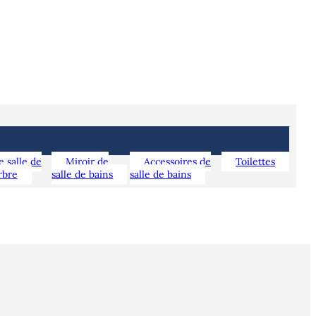
e salle de
Miroir de
Accessoires de
Toilettes
rbre
salle de bains
salle de bains