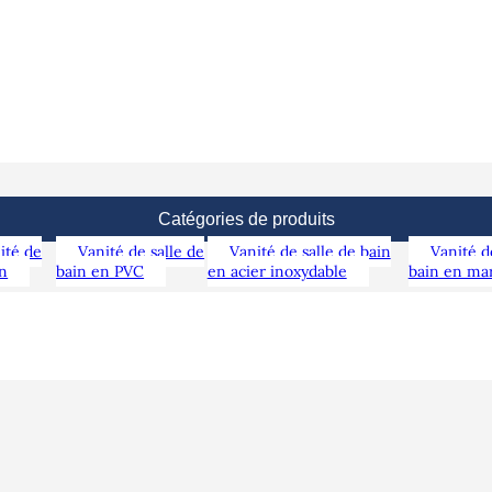
Catégories de produits
ité de
Vanité de salle de
Vanité de salle de bain
Vanité d
in
bain en PVC
en acier inoxydable
bain en ma