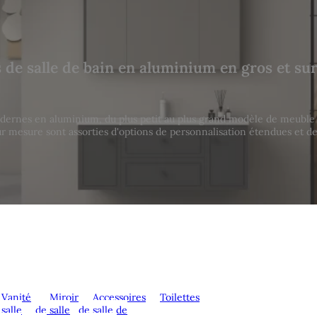
 de salle de bain en aluminium en gros et su
rnes en aluminium, du plus petit au plus grand modèle de meuble de
sur mesure sont assorties d'options de personnalisation étendues et de
Vanité
Miroir
Accessoires
Toilettes
 salle
de salle
de salle de