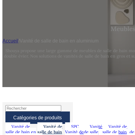
Meubles
Accueil
/
Vanité de salle de bain en aluminium
Shouya propose une large gamme de meubles de salle de bain mode
double évier. Nos solutions de vanités de salle de bain en gros et 
Catégories de produits
Vanité de
Vanité de
SPC
Vanité
Vanité de
salle de bain en
salle de bain
Vanité de
de salle
salle de bain
de