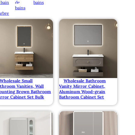
 bain
de
bains
bains
rbre
Wholesale Small
Wholesale Bathroom
throom Vanities, Wall
Vanity Mirror Cabinet,
ounting Brown Bathroom
Aluminum Wood-grain
rror Cabinet Set Bulk
Bathroom Cabinet Set