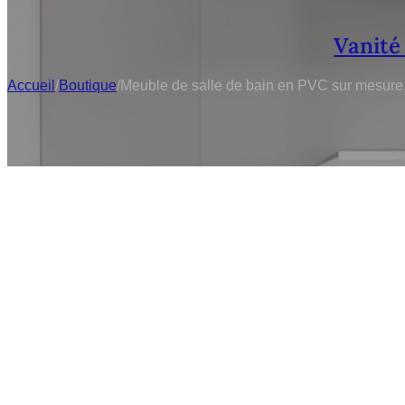
Vanité
Accueil
/
Boutique
/
Meuble de salle de bain en PVC sur mesure, M