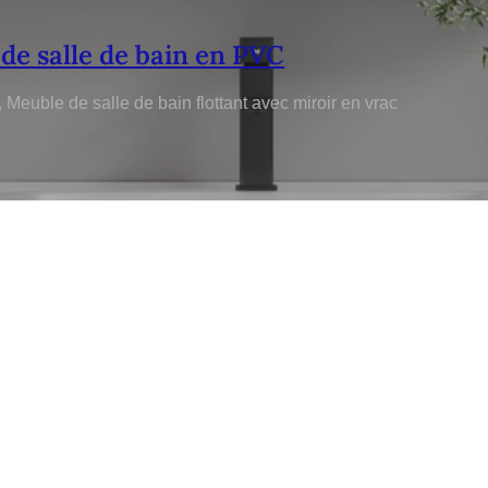
 de salle de bain en PVC
euble de salle de bain flottant avec miroir en vrac