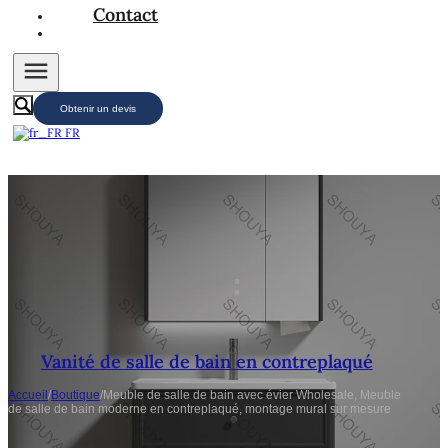
Contact
Obtenir un devis
FR
Vanité de salle de bain en contreplaqué
Accueil
/
Boutique
/
Meuble de salle de bain avec évier Wholesale, Meuble
de salle de bain moderne en contreplaqué, montage mural sur mesure