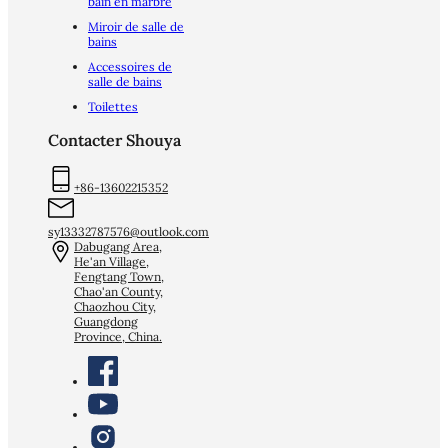
bain en marbre
Miroir de salle de
bains
Accessoires de
salle de bains
Toilettes
Contacter Shouya
+86-13602215352
sy13332787576@outlook.com
Dabugang Area,
He'an Village,
Fengtang Town,
Chao'an County,
Chaozhou City,
Guangdong
Province, China.