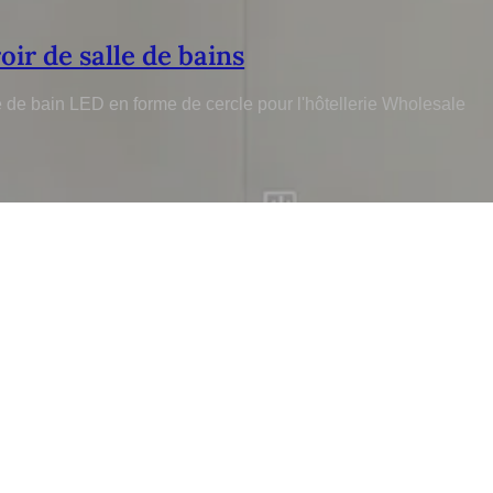
oir de salle de bains
lle de bain LED en forme de cercle pour l'hôtellerie Wholesale