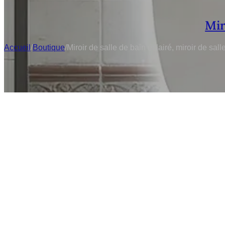
Mir
Accueil
/
Boutique
/
Miroir de salle de bain éclairé, miroir de sa