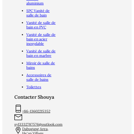
aluminium
SPC Vanité de
salle de bain
Vanité de salle de
bain en PVC
Vanité de salle de
bain en acier
inoxydable
Vanité de salle de
bain en marbre
Miroir de salle de
bains
Accessoires de
salle de bains
Toilettes
Contacter Shouya
+86-13602215352
sy13332787576@outlook.com
Dabugang Area,
He'an Village,