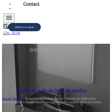
Contact
Obtenir un devis
FR
Vanité de salle de bain en marbre
Accueil
/
Boutique
/
Engineering Custom Vanity Cabinets for Bathrooms,
Wholesale 80cm Marble Bathroom Cabinet with Ceramic Basin for Hotels