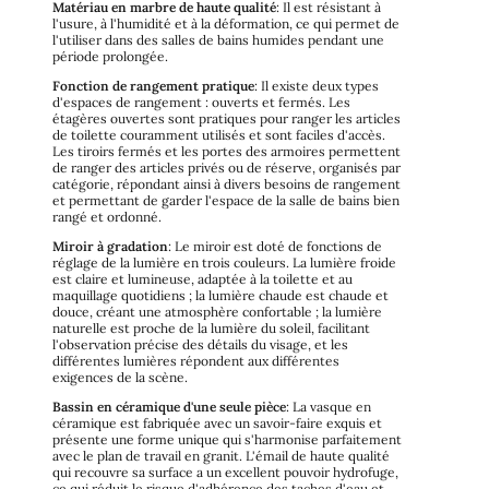
Matériau en marbre de haute qualité
: Il est résistant à
l'usure, à l'humidité et à la déformation, ce qui permet de
l'utiliser dans des salles de bains humides pendant une
période prolongée.
Fonction de rangement pratique
: Il existe deux types
d'espaces de rangement : ouverts et fermés. Les
étagères ouvertes sont pratiques pour ranger les articles
de toilette couramment utilisés et sont faciles d'accès.
Les tiroirs fermés et les portes des armoires permettent
de ranger des articles privés ou de réserve, organisés par
catégorie, répondant ainsi à divers besoins de rangement
et permettant de garder l'espace de la salle de bains bien
rangé et ordonné.
Miroir à gradation
: Le miroir est doté de fonctions de
réglage de la lumière en trois couleurs. La lumière froide
est claire et lumineuse, adaptée à la toilette et au
maquillage quotidiens ; la lumière chaude est chaude et
douce, créant une atmosphère confortable ; la lumière
naturelle est proche de la lumière du soleil, facilitant
l'observation précise des détails du visage, et les
différentes lumières répondent aux différentes
exigences de la scène.
Bassin en céramique d'une seule pièce
: La vasque en
céramique est fabriquée avec un savoir-faire exquis et
présente une forme unique qui s'harmonise parfaitement
avec le plan de travail en granit. L'émail de haute qualité
qui recouvre sa surface a un excellent pouvoir hydrofuge,
ce qui réduit le risque d'adhérence des taches d'eau et