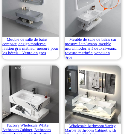
Meuble de salle de bains
Meuble de salle de bains sur
compact, design moderne,
mesure à un lavabo, meuble
finition gris mat, sur mesure pour
mural moderne à deux niveaux,
les hôtels – Vente en gros
texture marbrée, vendu en
gros
Factory Wholesale White
Wholesale Bathroom Vanity
Bathroom Cabinet, Bathroom
Marble Bathroom Cabinet with