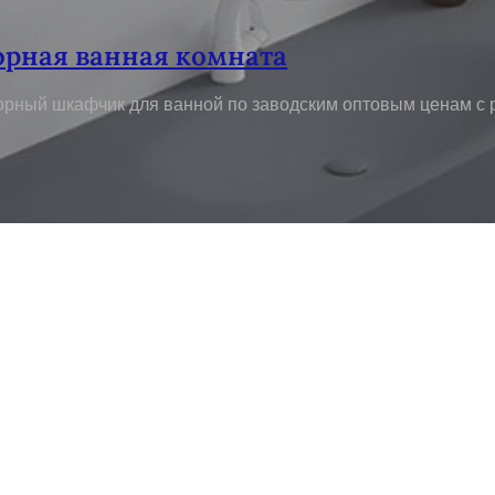
рная ванная комната
морный шкафчик для ванной по заводским оптовым ценам с 