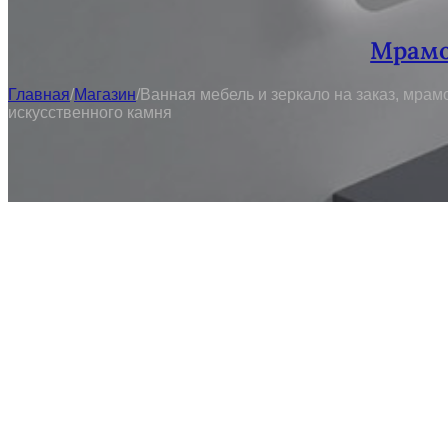
Мрамо
Главная
/
Магазин
/
Ванная мебель и зеркало на заказ, мра
искусственного камня