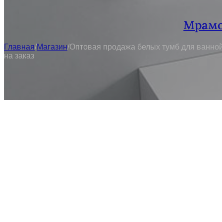
Мрамо
Главная
/
Магазин
/
Оптовая продажа белых тумб для ванной
на заказ