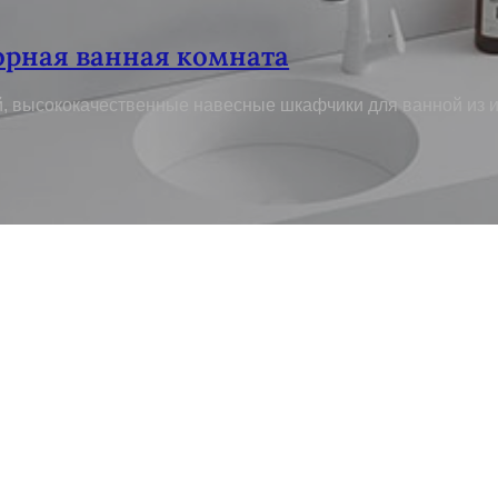
рная ванная комната
, высококачественные навесные шкафчики для ванной из и