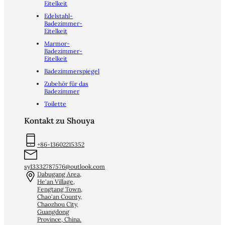
Eitelkeit
Edelstahl-
Badezimmer-
Eitelkeit
Marmor-
Badezimmer-
Eitelkeit
Badezimmerspiegel
Zubehör für das
Badezimmer
Toilette
Kontakt zu Shouya
+86-13602215352
sy13332787576@outlook.com
Dabugang Area,
He'an Village,
Fengtang Town,
Chao'an County,
Chaozhou City,
Guangdong
Province, China.