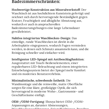
Badezimmerschränken:
Hochwertige Konstruktion aus Mineralwerkstoff
: Der
Waschtisch ist aus hochdichtem Kunststein gefertigt und
zeichnet sich durch hervorragende Beständigkeit gegen
Kratzer, Feuchtigkeit und alltägliche Abnutzung aus,
wodurch er auch in anspruchsvollen
Badezimmerumgebungen eine lange Lebensdauer
gewährleistet.
Nahtlos integriertes Waschbecken-Design
: Das
einteilige, runde Waschbecken ist direkt in die
Arbeitsplatte eingegossen, wodurch Fugen vermieden
werden, in denen sich Schmutz ansammeln kann, und die
Reinigung schneller und einfacher wird.
Intelligenter LED-Spiegel mit Antibeschlagfunktion
:
Ausgestattet mit Touch-Bedienelementen, einer
regulierbaren LED-Beleuchtung und einem integrierten
Entnebelungssystem bietet der Spiegel mehr Komfort
und ein modernes Benutzererlebnis.
Minimalistische, schwebende Ästhetik
: Die
Wandmontage und die reinweiße, matte Oberfläche
sorgen für eine klare, großzügige Optik, die sich
hervorragend in moderne Wohn-, Gastronomie- und
Geschäftsräume einfügt.
OEM-/ODM-Fertigung
: Shouya bietet OEM-/ODM-
Anpassungen an, darunter Abmessungen,
Waschbeckenausführungen, Spiegelfunktionen, Branding