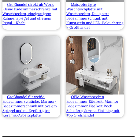
Großhandel direkt ab Werk:
Maßgefertigte
Kleine Badezimmerschränke mit
Waschtischplatte mit
Waschbecken, einzigartigem
Waschbecken, Designer-
Rahmenspiegel und offenem
Badezimmerschrank mit
Regal – Khahi
Kunststein und LED-Beleuchtung
– Großhandel
Großhandel für weiße
OEM Waschbecken
Badezimmerschränke, Marmor-
Badezimmer Eitelkeit, Marmor
Badezimmerschrank mit ovalem
Badezimmer Eitelkeit Rock
Spiegel und maßgefertigter
Schiefer glänzend Finishing mit
Keramik-Arbeitsplatte
Top Großhandel