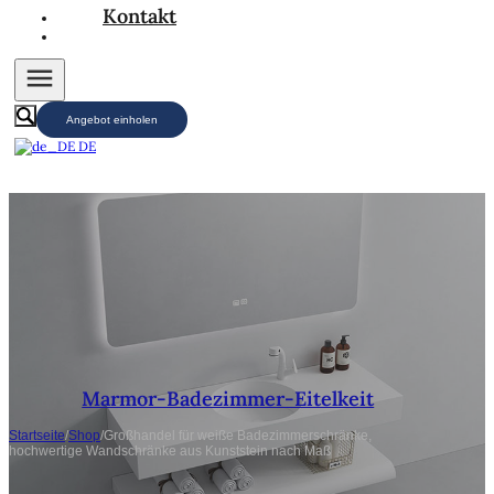
Kontakt
Angebot einholen
DE
Marmor-Badezimmer-Eitelkeit
Startseite
/
Shop
/
Großhandel für weiße Badezimmerschränke,
hochwertige Wandschränke aus Kunststein nach Maß