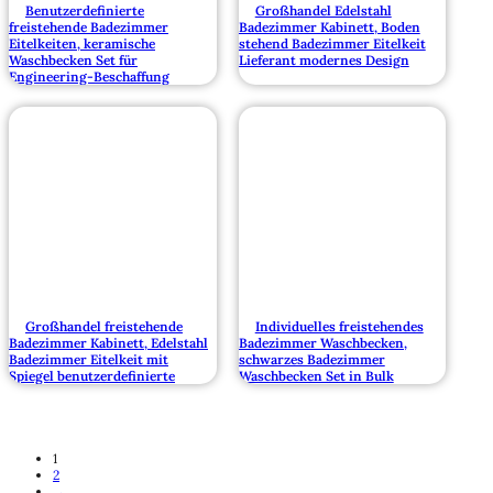
Benutzerdefinierte
Großhandel Edelstahl
freistehende Badezimmer
Badezimmer Kabinett, Boden
Eitelkeiten, keramische
stehend Badezimmer Eitelkeit
Waschbecken Set für
Lieferant modernes Design
Engineering-Beschaffung
Großhandel freistehende
Individuelles freistehendes
Badezimmer Kabinett, Edelstahl
Badezimmer Waschbecken,
Badezimmer Eitelkeit mit
schwarzes Badezimmer
Spiegel benutzerdefinierte
Waschbecken Set in Bulk
1
2
→