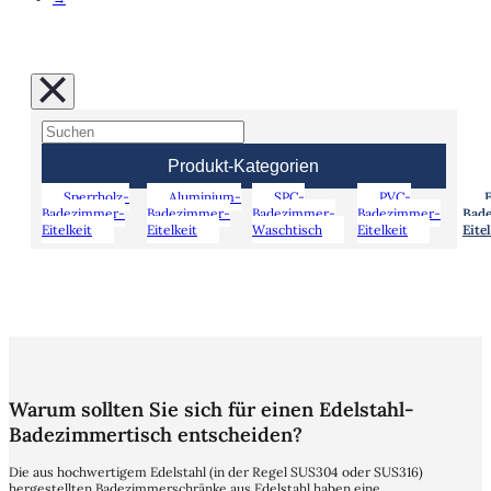
Produkt-Kategorien
Sperrholz-
Aluminium-
SPC-
PVC-
E
Badezimmer-
Badezimmer-
Badezimmer-
Badezimmer-
Bad
Eitelkeit
Eitelkeit
Waschtisch
Eitelkeit
Eite
Warum sollten Sie sich für einen Edelstahl-
Badezimmertisch entscheiden?
Die aus hochwertigem Edelstahl (in der Regel SUS304 oder SUS316)
hergestellten Badezimmerschränke aus Edelstahl haben eine