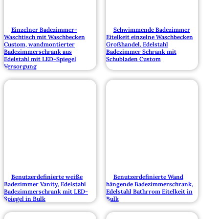
Einzelner Badezimmer-
Schwimmende Badezimmer
Waschtisch mit Waschbecken
Eitelkeit einzelne Waschbecken
Custom, wandmontierter
Großhandel, Edelstahl
Badezimmerschrank aus
Badezimmer Schrank mit
Edelstahl mit LED-Spiegel
Schubladen Custom
Versorgung
Benutzerdefinierte weiße
Benutzerdefinierte Wand
Badezimmer Vanity, Edelstahl
hängende Badezimmerschrank,
Badezimmerschrank mit LED-
Edelstahl Bathrrom Eitelkeit in
Spiegel in Bulk
Bulk