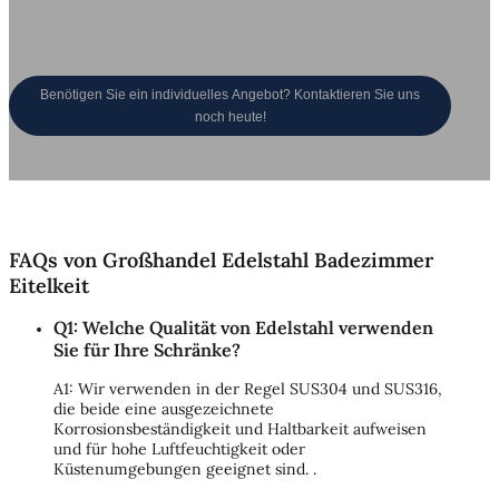
Preisgestaltung
Mehr als 500 neue Designs
werden jährlich eingeführt.
Direkt vom Hersteller,
kostensparende Lösungen.
Benötigen Sie ein individuelles Angebot? Kontaktieren Sie uns
noch heute!
FAQs von Großhandel Edelstahl Badezimmer
Eitelkeit
Q1: Welche Qualität von Edelstahl verwenden
Sie für Ihre Schränke?
A1: Wir verwenden in der Regel SUS304 und SUS316,
die beide eine ausgezeichnete
Korrosionsbeständigkeit und Haltbarkeit aufweisen
und für hohe Luftfeuchtigkeit oder
Küstenumgebungen geeignet sind. .