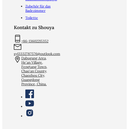
Zubehör für das
Badezimmer
Toilette
Kontakt zu Shouya
+86-13602215352
sy13332787576@outlook.com
Dabugang Area,
He'an Village,
Fengtang Town,
Chao'an County,
Chaozhou City,
Guangdong
Province, China.