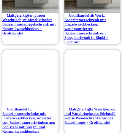
Maßgefertigter, grauer
Großhandel ab Werk:
Waschtisch, minimalistischer
Badezimmerschrank mit
Badezimmerspiegelschrank mit
Einzelwaschbecken,
Keramikwaschbecken –
wandmontierter
Großhandel
Badezimmerschrank mit
Spiegelschrank in Khaki –
Lieferant
Großhandel für
Maßgefertigte Waschbecken
Badezimmerschränke mit
und Waschtische aus Edelstahl,
Einzelwaschbecken, Anbieter
weiße Wandschränke für das
von Badezimmerschränken aus
Badezimmer – Großhandel
Edelstahl mit Spiegel und
Keramikwaschbecken