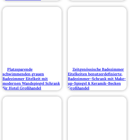
Platzsparende
Zeitgenössische Badezimmer
schwimmenden grauen
Eitelkeiten benutzerdefinierte,
Badezimmer Eitelkeit mit
Badezimmer-Schrank mit Make-
modernen Wandspiegel Schrank
up-Spiegel & Keramik-Becken
für Hotel Großhandel
Großhandel