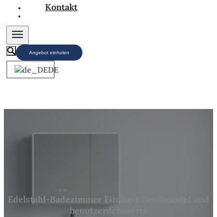
Kontakt
Angebot einholen
DE
Edelstahl-Badezimmer Eitelkeit Großhandel und
benutzerdefinierte