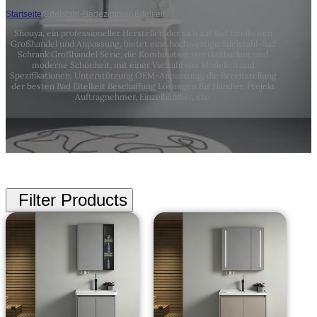
Startseite
/
Edelstahl-Badezimmer-Eitelkeit
Shouya, ein professioneller Hersteller, der sich auf Bad Eitelkeiten
Großhandel und Anpassung, bietet eine hochwertige Edelstahl-Bad
Schrank Großhandel Serie, die Kombination von Haltbarkeit und
moderne Schönheit, mit einer Vielzahl von Modellen und
Spezifikationen. Unterstützung OEM-Anpassung, die Bereitstellung
der besten Bad Eitelkeit Beschaffung Lösungen für Händler, Projekt
Auftragnehmer, Einzelhändler, etc.