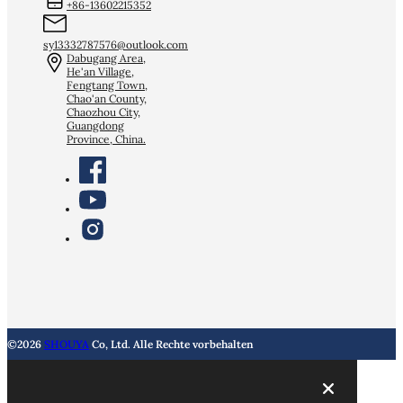
+86-13602215352
sy13332787576@outlook.com
Dabugang Area,
He'an Village,
Fengtang Town,
Chao'an County,
Chaozhou City,
Guangdong
Province, China.
©2026
SHOUYA
Co, Ltd. Alle Rechte vorbehalten