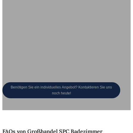
Groß angelegte
Schnelle
Produktion
Auftragsabwicklung
50.000㎡ Fabriken mit
Schnelle Produktion und
weltweiter Versand.
fortschrittlicher Fertigung.
Innovation und
Anpassung
Konkurrenzfähige
Preisgestaltung
Mehr als 500 neue Designs
werden jährlich eingeführt.
Direkt vom Hersteller,
kostensparende Lösungen.
Benötigen Sie ein individuelles Angebot? Kontaktieren Sie uns
noch heute!
FAQs von Großhandel SPC Badezimmer