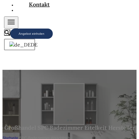
Kontakt
Angebot einholen
DE
Großhandel SPC Badezimmer Eitelkeit Hersteller
Startseite
/
SPC-Badezimmer-Waschtisch