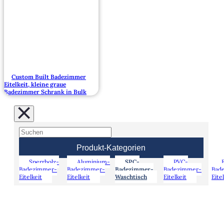
Custom Built Badezimmer
Eitelkeit, kleine graue
Badezimmer Schrank in Bulk
Produkt-Kategorien
Sperrholz-
Aluminium-
SPC-
PVC-
Badezimmer-
Badezimmer-
Badezimmer-
Badezimmer-
Bad
Eitelkeit
Eitelkeit
Waschtisch
Eitelkeit
Eite