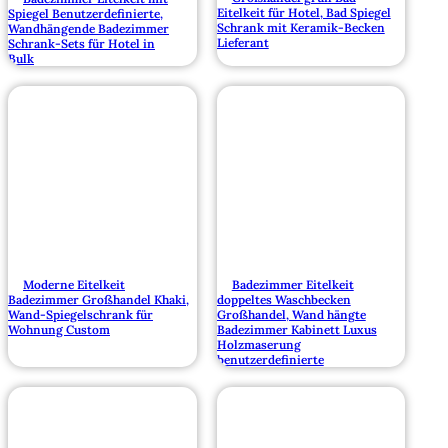
Eitelkeit für Hotel, Bad Spiegel
Spiegel Benutzerdefinierte,
Schrank mit Keramik-Becken
Wandhängende Badezimmer
Lieferant
Schrank-Sets für Hotel in
Bulk
Moderne Eitelkeit
Badezimmer Eitelkeit
Badezimmer Großhandel Khaki,
doppeltes Waschbecken
Wand-Spiegelschrank für
Großhandel, Wand hängte
Wohnung Custom
Badezimmer Kabinett Luxus
Holzmaserung
benutzerdefinierte