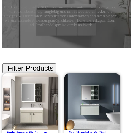
Entdecken Sie unsere SPC-Badezimmerschränke - formaldehydfrei,
korrosionsbeständig, langlebig und mit innovativen, modernen
Designs. Als führender Hersteller von Badezimmerschränken bieten
wir umfassende Anpassungsmöglichkeiten, hohe Lieferkapazitäten
und Großhandelspreise direkt ab Werk.
Großhandel grün Bad
Badezimmer Eitelkeit mit