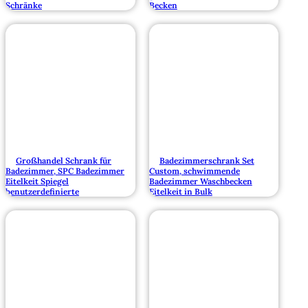
Schränke
Becken
Großhandel Schrank für
Badezimmerschrank Set
Badezimmer, SPC Badezimmer
Custom, schwimmende
Eitelkeit Spiegel
Badezimmer Waschbecken
benutzerdefinierte
Eitelkeit in Bulk