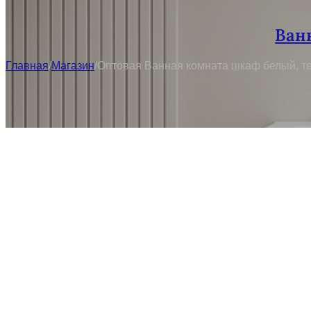
Ван
Главная
/
Магазин
/
Оптовая Ванная комната шкаф белый, те