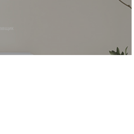
тавщик