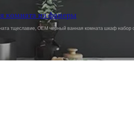
я комната из фанеры
ната тщеславие, OEM черный ванная комната шкаф набор с