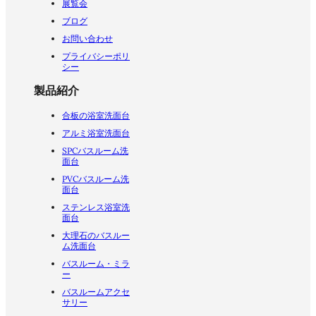
展覧会
ブログ
お問い合わせ
プライバシーポリ
シー
製品紹介
合板の浴室洗面台
アルミ浴室洗面台
SPCバスルーム洗
面台
PVCバスルーム洗
面台
ステンレス浴室洗
面台
大理石のバスルー
ム洗面台
バスルーム・ミラ
ー
バスルームアクセ
サリー