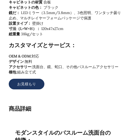
キャビネットの材質
合板
キャビネットの色：
ブラック
鏡だ：
LEDミラー（3.5mm/3.8mm）、3色照明、ワンタッチ曇り
止め、マルチレイヤーフォームパッケージで保護
設置タイプ：
壁掛け
寸法（L×W×H）：
120x47x27cm
総重量
38kg/セット
カスタマイズとサービス：
OEM & ODM
:対応
デザイン
:無料
アクセサリー
:洗面台、鏡、蛇口、その他バスルームアクセサリー
梱包
:組み立て式
お見積もり
商品詳細
モダンスタイルのバスルーム洗面台の