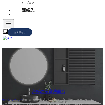
ブログ
連絡先
お見積もり
JA
合板の浴室洗面台
ホーム
/
ショップ
/
卸し売り現代様式の浴室の虚栄心、円形のバックライト
を当てられたミラーの壁の台紙と置かれる OEM の黒の浴室のキャビネッ