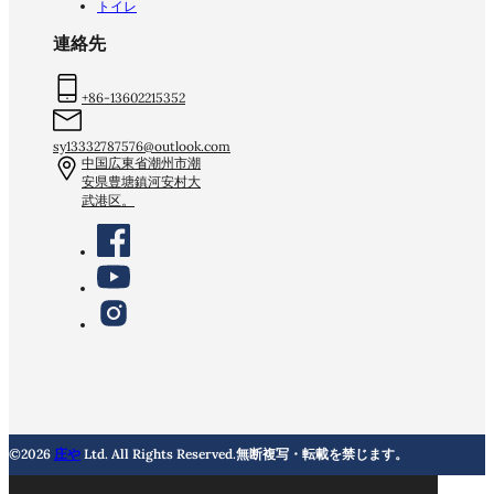
トイレ
連絡先
+86-13602215352
sy13332787576@outlook.com
中国広東省潮州市潮
安県豊塘鎮河安村大
武港区。
©2026
庄や
Ltd. All Rights Reserved.無断複写・転載を禁じます。