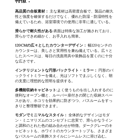
特徴：
高品質の合板素材：
主な素材は高密度合板で、製品の耐久
性と強度を確保するだけでなく、優れた防湿・防湿特性を
備えているため、浴室環境での使用に非常に適している。
滑らかで耐久性がある
:表面は特殊な加工が施されており、
滑らかできめ細かく、お手入れも簡単。
120CMの広々としたカウンターデザイン：
幅120センチの
カウンターは、美しさと実用性を兼ね備えている。広々と
したスペースは、毎日の洗面用具や装飾品を置くのに十分
な広さです。
インテリジェントな円形バックライト・ミラー：
円形のバ
ックライトミラーを備え、光はソフトでまぶしくなく、朝
の支度に理想的な照明を提供する。
多機能収納キャビネット
:よく使うものを出し入れするのに
便利なオープン棚と、ルーバー扉付きの閉じた収納スペー
スがあり、ホコリを効果的に防ぎつつ、バスルームをすっ
きりと整理整頓できます。
モダンでミニマルなスタイル：
全体的なデザインはモダ
ン・ミニマリズムのコンセプトに忠実で、滑らかなライン
と調和のとれた色の組み合わせが特徴。ダークグレーのキ
ャビネットも、ホワイトのカウンタートップも、さまざま
なバスルームの装飾スタイルにシームレスに溶け込む。