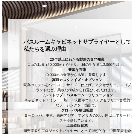
バスルームキャビネットサプライヤーとして
私たちを選ぶ理由
20年以上にわたる製造の専門知識
2つの工場（50,000㎡）があり、1日の生産量は2,000台以上。
豊富な在庫
40,000㎡の倉庫から迅速に発送します。
高速カスタマイズ・オプション
既存のモデルをベースに、サイズ、仕上げ、アクセサリー、ロゴブ
ランドなど、柔軟な構成からお選びいただけます。
ワンストップ・バスルーム・ソリューション
キャビネット + ミラー + 蛇口 + 洗面ボウル + アクセサリー-合理的
なソーシングを一箇所で。
グローバル輸出範囲
ヨーロッパ、中東、東南アジア、アメリカの100カ国以上でサービ
スを提供しています。
工場直販価格
卸売業者やプロジェクトバイヤーにとって理想的な、中間業者を介