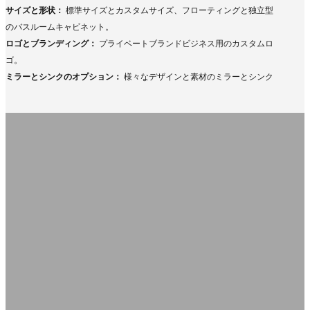
サイズと形状：
標準サイズとカスタムサイズ、フローティングと独立型
のバスルームキャビネット。
ロゴとブランディング：
プライベートブランドビジネス用のカスタムロ
ゴ。
ミラーとシンクのオプション：
様々なデザインと素材のミラーとシンク
SHOUYAをお選びください, 信頼の浴室洗面台メ
ーカー＆サプライヤー
大規模生産
迅速な注文処理
50,000㎡の工場で先進的な製造を
迅速な生産とグローバルな出荷。
行っている。