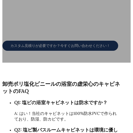
イノベーションとカスタ
競争力のある価格設定
マイズ
メーカー直販、コスト削減ソリュ
ーション。
年間500以上の新しいデザインを
発表。
カスタム見積りが必要ですか？今すぐお問い合わせください！
卸売ポリ塩化ビニールの浴室の虚栄心のキャビネ
ットのFAQ
Q1: 塩ビの浴室キャビネットは防水ですか？
A: はい！当社のキャビネットは100%防水PVCで作られ
ており、防湿、防カビです。
Q2: 塩ビ製バスルームキャビネットは環境に優し