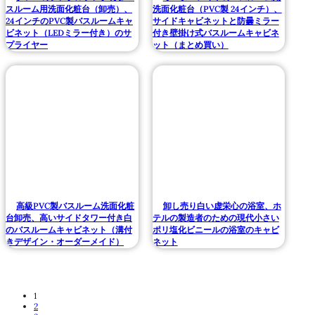
スルーム用洗面化粧台（卸売）、
洗面化粧台（PVC製 24インチ）、
24インチのPVC製バスルームキャ
サイドキャビネットと防曇ミラー
ビネット（LEDミラー付き）のサ
付き壁掛け式バスルームキャビネ
プライヤー
ット（まとめ買い）
高級PVC製バスルーム洗面化粧
卸し売り白い虚栄心の浴室、ホ
台卸売、高いサイドタワー付き白
テルの製造者のための現代小さい
のバスルームキャビネット（溝付
ポリ塩化ビニールの浴室のキャビ
きデザイン・オーダーメイド）
ネット
1
2