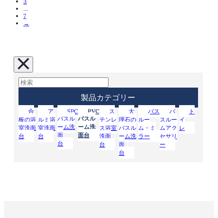
3
…
7
→
製品カテゴリー
合
ア
SPC
PVC
ス
大
バス
バ
ト
バスル
バスル
板の浴
ルミ浴
テンレ
理石の
ルー
スルー
イ
ーム洗
ーム洗
室洗面
室洗面
ス浴室
バスル
ム・ミ
ムアク
レ
面
面台
台
台
洗面
ーム洗
ラー
セサリ
台
台
面
ー
台