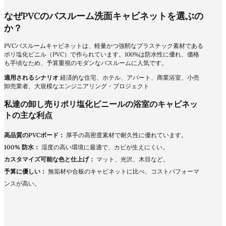
なぜPVCのバスルーム洗面キャビネットを選ぶの
か？
PVCバスルームキャビネットは、軽量かつ強靭なプラスチック素材である
ポリ塩化ビニル（PVC）で作られています。100%は防水性に優れ、価格
も手頃なため、予算重視のモダンなバスルームに人気です。
適用されるシナリオ
経済的な住宅、ホテル、アパート、商業浴室、小売
卸売業者、大規模なエンジニアリング・プロジェクト
私達の卸し売りポリ塩化ビニールの浴室のキャビネッ
トの主な利点
高品質のPVCボード：
厚手の高密度素材で耐久性に優れています。
100% 防水：
湿度の高い環境に最適で、カビが生えにくい。
カスタマイズ可能な色と仕上げ：
マット、光沢、木目など。
予算に優しい：
無垢材や合板のキャビネットに比べ、コストパフォーマ
ンスが高い。