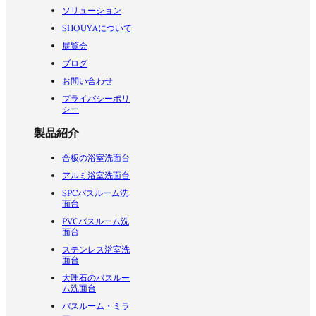
ソリューション
SHOUYAについて
展覧会
ブログ
お問い合わせ
プライバシーポリ
シー
製品紹介
合板の浴室洗面台
アルミ浴室洗面台
SPCバスルーム洗
面台
PVCバスルーム洗
面台
ステンレス浴室洗
面台
大理石のバスルー
ム洗面台
バスルーム・ミラ