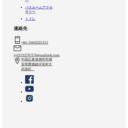
ー
バスルームアクセ
サリー
トイレ
連絡先
+86-13602215352
sy13332787576@outlook.com
中国広東省潮州市潮
安県豊塘鎮河安村大
武港区。