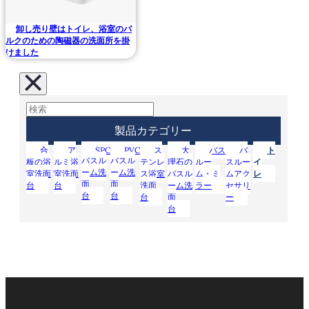
卸し売り壁はトイレ、浴室のバ
ルクのための陶磁器の洗面所を掛
けました
製品カテゴリー
合
ア
SPC
PVC
ス
大
バス
バ
ト
バスル
バスル
板の浴
ルミ浴
テンレ
理石の
ルー
スルー
イ
ーム洗
ーム洗
室洗面
室洗面
ス浴室
バスル
ム・ミ
ムアク
レ
面
面
台
台
洗面
ーム洗
ラー
セサリ
台
台
台
面
ー
台