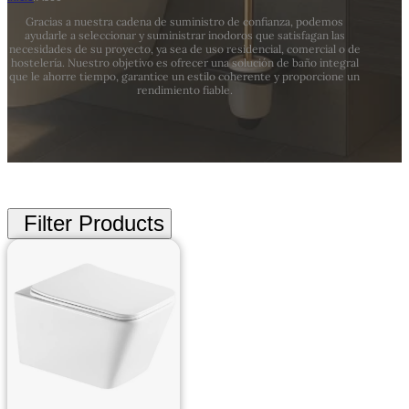
Gracias a nuestra cadena de suministro de confianza, podemos
ayudarle a seleccionar y suministrar inodoros que satisfagan las
necesidades de su proyecto, ya sea de uso residencial, comercial o de
hostelería. Nuestro objetivo es ofrecer una solución de baño integral
que le ahorre tiempo, garantice un estilo coherente y proporcione un
rendimiento fiable.