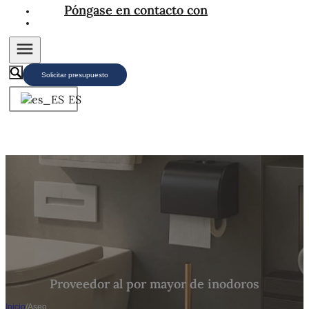
Póngase en contacto con
Solicitar presupuesto
ES
Proveedor al por mayor de inodoros
Inicio
/
Aseo