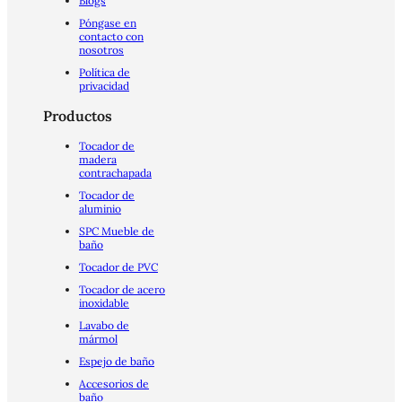
Blogs
Póngase en
contacto con
nosotros
Política de
privacidad
Productos
Tocador de
madera
contrachapada
Tocador de
aluminio
SPC Mueble de
baño
Tocador de PVC
Tocador de acero
inoxidable
Lavabo de
mármol
Espejo de baño
Accesorios de
baño