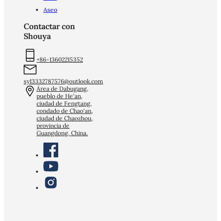
Aseo
Contactar con
Shouya
+86-13602215352
sy13332787576@outlook.com
Área de Dabugang,
pueblo de He'an,
ciudad de Fengtang,
condado de Chao'an,
ciudad de Chaozhou,
provincia de
Guangdong, China.