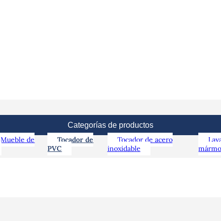
Categorías de productos
 Mueble de
Tocador de
Tocador de acero
Lav
PVC
inoxidable
mármo