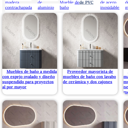
madera
de
Mueble de
de PVC
de acero
d
contrachapada
aluminio
baño
inoxidable
m
Muebles de baño a medida
Proveedor mayorista de
con espejo ovalado y diseño
muebles de baño con lavabo
ma
suspendido para proyectos
de cerámica y dos cajones
mu
al por mayor
ne
m