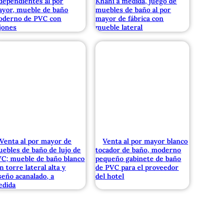
dependientes al por
Khahi a medida, juego de
yor, mueble de baño
muebles de baño al por
oderno de PVC con
mayor de fábrica con
jones
mueble lateral
Venta al por mayor de
Venta al por mayor blanco
ebles de baño de lujo de
tocador de baño, moderno
C; mueble de baño blanco
pequeño gabinete de baño
n torre lateral alta y
de PVC para el proveedor
seño acanalado, a
del hotel
edida