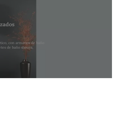
izados
tico, con armarios de baño
etes de baño shouya,