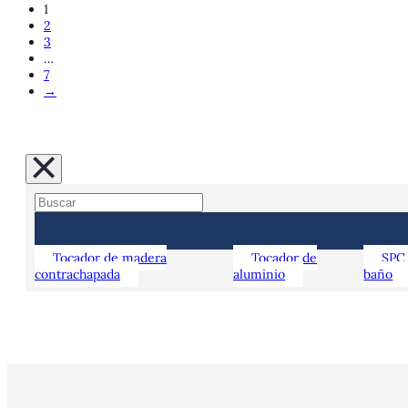
1
2
3
…
7
→
Tocador de madera
Tocador de
SPC
contrachapada
aluminio
baño