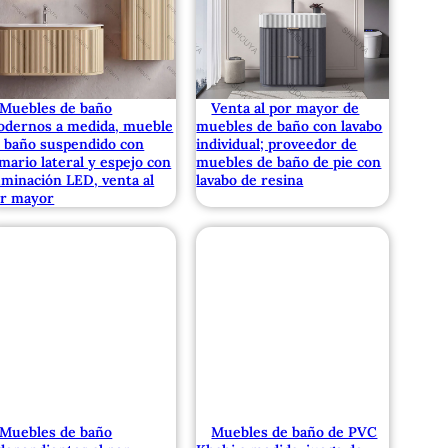
Muebles de baño
Venta al por mayor de
dernos a medida, mueble
muebles de baño con lavabo
 baño suspendido con
individual; proveedor de
mario lateral y espejo con
muebles de baño de pie con
uminación LED, venta al
lavabo de resina
r mayor
Muebles de baño
Muebles de baño de PVC