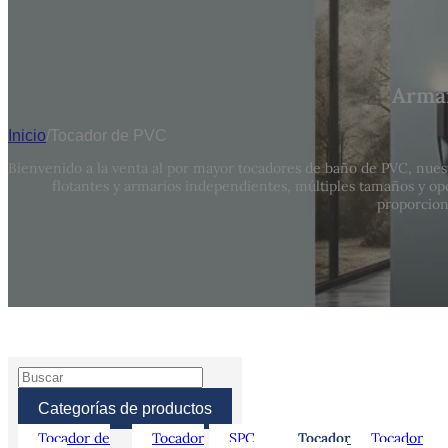
Armar
Inicio
/
Tocador de PVC
Bienvenido a la venta al por mayor tocadores de baño de PVC, nues
flotantes y armarios independientes, múltiples tamaños y op
proporcion
Categorías de productos
Tocador de
Tocador
SPC
Tocador
Tocador