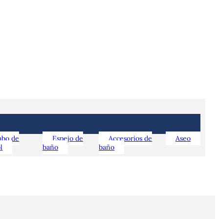
abo de
Espejo de
Accesorios de
Aseo
l
baño
baño