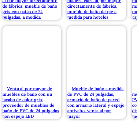
al por mayor directamente
madera clara al por mayor
in
de fábrica, mueble de baño
directamente de fábrica,
ma
gris con patas de 24
mueble de baño de pie a
m
pulgadas, a medida
medida para hoteles
ca
Venta al por mayor de
Mueble de baño a medida
muebles de baño con un
de PVC de 24 pulgadas,
mu
lavabo de color gris;
armario de baño de pared
PV
proveedor de muebles de
con armario lateral y espejo
co
baño de PVC de 24 pulgadas
antivaho, venta al por
di
con espejo LED
mayor
m