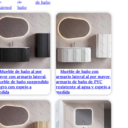
e
de
de baño
ármol
baño
Mueble de baño al por
Mueble de baño con
yor con armario lateral,
armario lateral al por mayor,
eble de baño suspendido
armario de baño de PVC
gro con espejo a
resistente al agua y espejo a
edida
medida