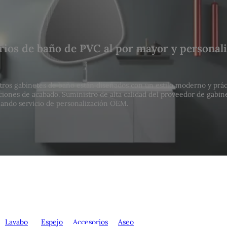
ios de baño de PVC al por mayor y personal
tros gabinetes de baño están diseñados con un estilo moderno y prác
ciones de acabado. Suministro de alta calidad del proveedor de gabin
ando servicio de personalización OEM.
Lavabo
Espejo
Accesorios
Aseo