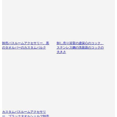
卸売バスルームアクセサリー、黒
卸し売り浴室の虚栄心のコック、
のタオルバーのカスタムバルク
ステンレス鋼の洗面器のコックの
大きさ
カスタムバスルームアクセサリ
ー、ブラックタオルシェルフ卸売