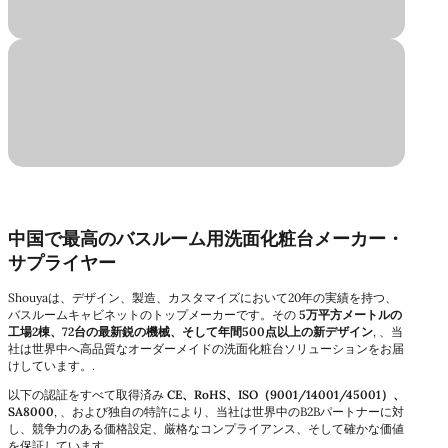
エレガントで耐久性があり、手入れが簡単なキャビネット。
卸売業者および販売業者
様々なスタイルやカスタマイズオプションで、ブランドの売上を向上させ
ましょう。
中国で最高のバスルーム用洗面化粧台メーカー・
サプライヤー
Shouyaは、デザイン、製造、カスタマイズにおいて20年の実績を持つ、
バスルームキャビネットのトップメーカーです。その
5万平方メートルの
工場2棟、72台の最新鋭の機械、そして年間500点以上の新デザイン
, 、当
社は世界中へ高品質なオーダーメイドの洗面化粧台ソリューションをお届
けしています。.
以下の認証をすべて取得済み
CE、RoHS、ISO（9001/14001/45001）、
SA8000
, 、および独自の特許により、当社は世界中のB2Bパートナーに対
し、競争力のある価格設定、厳格なコンプライアンス、そして確かな価値
を保証しています。.