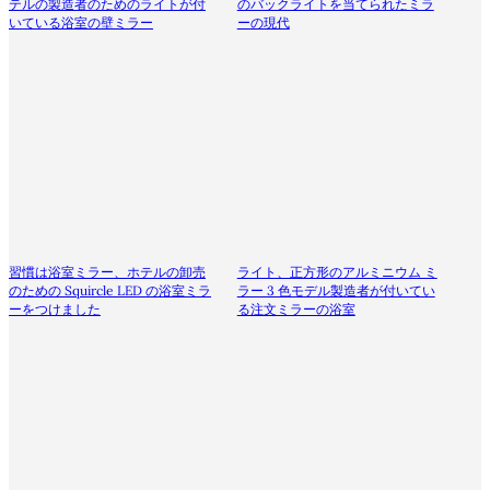
テルの製造者のためのライトが付
のバックライトを当てられたミラ
いている浴室の壁ミラー
ーの現代
習慣は浴室ミラー、ホテルの卸売
ライト、正方形のアルミニウム ミ
のための Squircle LED の浴室ミラ
ラー 3 色モデル製造者が付いてい
ーをつけました
る注文ミラーの浴室