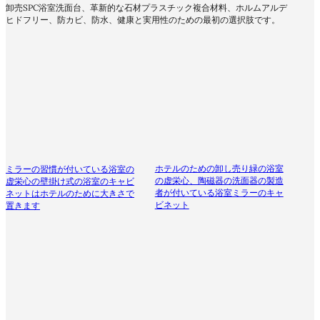
卸売SPC浴室洗面台、革新的な石材プラスチック複合材料、ホルムアルデ
ヒドフリー、防カビ、防水、健康と実用性のための最初の選択肢です。
ホテルのための卸し売り緑の浴室
ミラーの習慣が付いている浴室の
の虚栄心、陶磁器の洗面器の製造
虚栄心の壁掛け式の浴室のキャビ
者が付いている浴室ミラーのキャ
ネットはホテルのために大きさで
ビネット
置きます