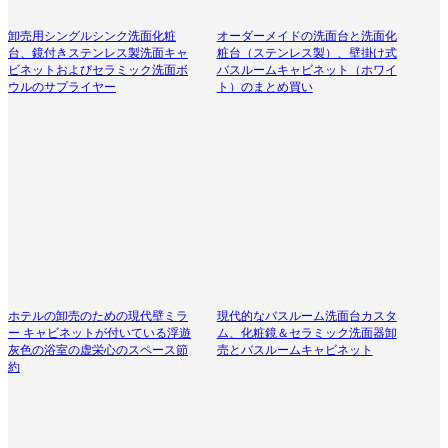
卸売用シングルシンク洗面化粧
オーダーメイドの洗面台と洗面化
台、鏡付きステンレス製洗面キャ
粧台（ステンレス製）、壁掛け式
ビネットおよびセラミック洗面ボ
バスルームキャビネット（ホワイ
ウルのサプライヤー
ト）のまとめ買い
ホテルの卸売のための現代壁ミラ
現代的なバスルーム洗面台カスタ
ー キャビネットが付いている浮遊
ム、化粧鏡＆セラミック洗面器卸
灰色の浴室の虚栄心のスペース節
売とバスルームキャビネット
約