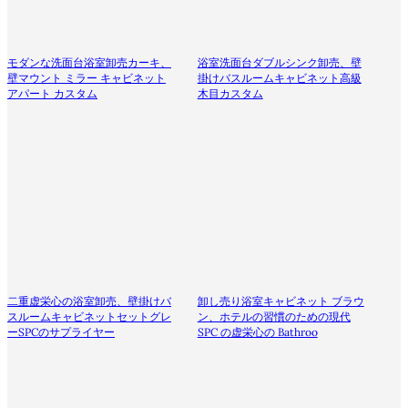
モダンな洗面台浴室卸売カーキ、
浴室洗面台ダブルシンク卸売、壁
壁マウント ミラー キャビネット
掛けバスルームキャビネット高級
アパート カスタム
木目カスタム
二重虚栄心の浴室卸売、壁掛けバ
卸し売り浴室キャビネット ブラウ
スルームキャビネットセットグレ
ン、ホテルの習慣のための現代
ーSPCのサプライヤー
SPC の虚栄心の Bathroo