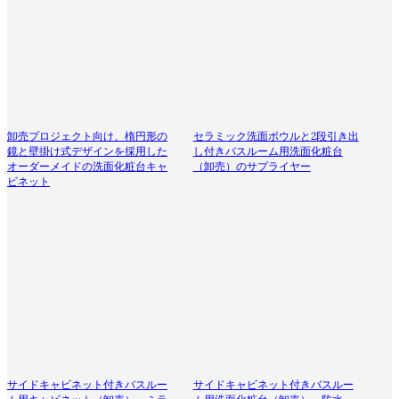
卸売プロジェクト向け、楕円形の
セラミック洗面ボウルと2段引き出
鏡と壁掛け式デザインを採用した
し付きバスルーム用洗面化粧台
オーダーメイドの洗面化粧台キャ
（卸売）のサプライヤー
ビネット
サイドキャビネット付きバスルー
サイドキャビネット付きバスルー