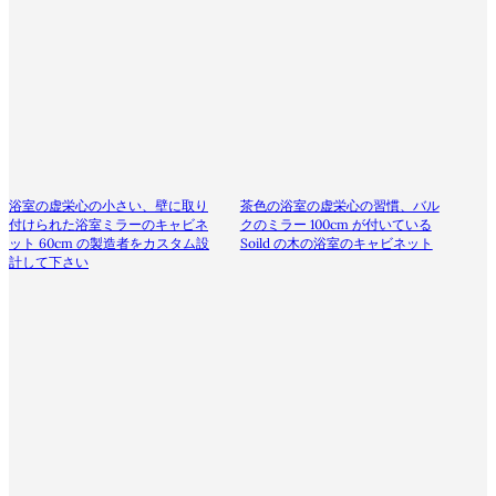
浴室の虚栄心の小さい、壁に取り
茶色の浴室の虚栄心の習慣、バル
付けられた浴室ミラーのキャビネ
クのミラー 100cm が付いている
ット 60cm の製造者をカスタム設
Soild の木の浴室のキャビネット
計して下さい