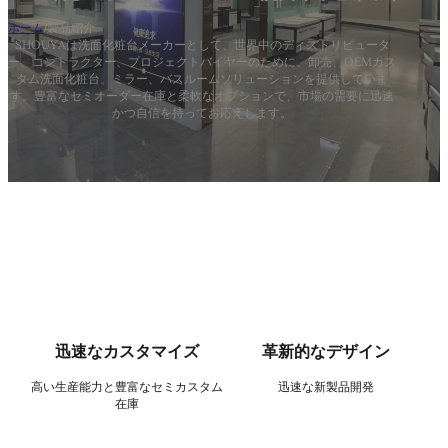
ホーム
/
製品紹介
SHOUYAは洗面化粧台メーカーとして、世界中のディストリビュータ
ー、コントラクター、プロジェクトバイヤーのために、卸売、OEMカス
タム洗面化粧台、ミラー、バスルームソリューションを提供していま
す。豊富なセミオーダー在庫と柔軟なオプションで、市場の需要に迅速
かつ自信を持ってお応えします。
迅速なカスタマイズ
革新的なデザイン
高い生産能力と豊富なセミカスタム
迅速な新製品開発
在庫