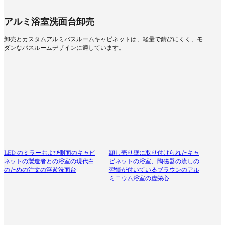
アルミ浴室洗面台卸売
卸売とカスタムアルミバスルームキャビネットは、軽量で錆びにくく、モ
ダンなバスルームデザインに適しています。
LED のミラーおよび側面のキャビ
卸し売り壁に取り付けられたキャ
ネットの製造者との浴室の現代白
ビネットの浴室、陶磁器の流しの
のための注文の浮遊洗面台
習慣が付いているブラウンのアル
ミニウム浴室の虚栄心