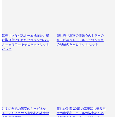
卸売小さなバスルーム洗面台、壁
卸し売り浴室の虚栄心のミラーの
に取り付けられたブラウンのバス
キャビネット、アルミニウム木目
ルームミラーキャビネットセット
の浴室のキャビネット セット
バルク
注文の灰色の浴室のキャビネッ
新しい到着 2025 の工場卸し売り浴
ト、アルミニウム虚栄心の浴室の
室の虚栄心、ホテルの浴室のため