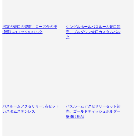
浴室の蛇口の習慣、ローズ金の洗
シングルホールバスルーム蛇口卸
浄流しのコックのバルク
売、プルダウン蛇口カスタムバル
ク
バスルームアクセサリー5点セット
バスルームアクセサリーセット卸
カスタムステンレス
売、ゴールドティッシュホルダー
壁掛け用品