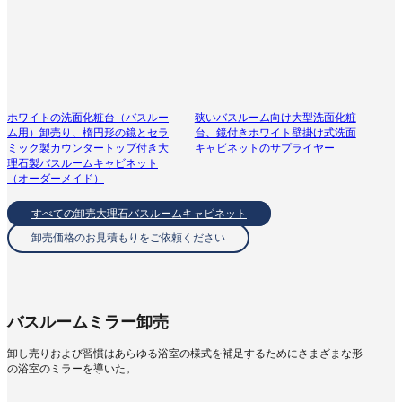
ホワイトの洗面化粧台（バスルー
狭いバスルーム向け大型洗面化粧
ム用）卸売り、楕円形の鏡とセラ
台、鏡付きホワイト壁掛け式洗面
ミック製カウンタートップ付き大
キャビネットのサプライヤー
理石製バスルームキャビネット
（オーダーメイド）
すべての卸売大理石バスルームキャビネット
卸売価格のお見積もりをご依頼ください
バスルームミラー卸売
卸し売りおよび習慣はあらゆる浴室の様式を補足するためにさまざまな形
の浴室のミラーを導いた。