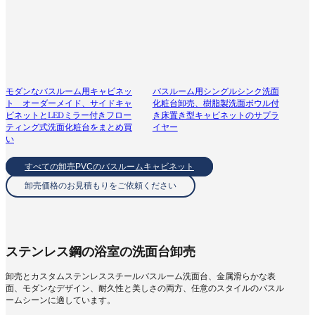
モダンなバスルーム用キャビネッ
バスルーム用シングルシンク洗面
ト オーダーメイド、サイドキャ
化粧台卸売、樹脂製洗面ボウル付
ビネットとLEDミラー付きフロー
き床置き型キャビネットのサプラ
ティング式洗面化粧台をまとめ買
イヤー
い
すべての卸売PVCのバスルームキャビネット
卸売価格のお見積もりをご依頼ください
ステンレス鋼の浴室の洗面台卸売
卸売とカスタムステンレススチールバスルーム洗面台、金属滑らかな表
面、モダンなデザイン、耐久性と美しさの両方、任意のスタイルのバスル
ームシーンに適しています。