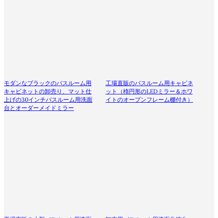
モダンなブラックのバスルーム用
工場直販のバスルーム用キャビネ
キャビネットの卸売り、マット仕
ット（楕円形のLEDミラー＆ホワ
上げの30インチバスルーム用洗面
イトのオープンフレーム棚付き）
台とオーダーメイドミラー