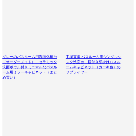
グレーのバスルーム用洗面化粧台
工場直販 バスルーム用シングルシ
（オーダーメイド）、セラミック
ンク洗面台、鏡付き壁掛けバスル
洗面ボウル付きミニマルなバスル
ームキャビネット（カーキ色）の
ーム用ミラーキャビネット（まと
サプライヤー
め買い）