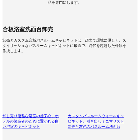
品を専門にします。
合板浴室洗面台卸売
卸売とカスタム合板バスルームキャビネットは、頑丈で環境に優しく、ス
タイリッシュなバスルームキャビネットに最適で、時代を超越した外観を
作成します。
卸し売り優雅な浴室の虚栄心、ホ
カスタムバスルームウォールキャ
テルの製造者のために置かれる白
ビネット、引き出しミニマリスト
い浴室のキャビネット
卸売と灰色のバスルーム洗面台