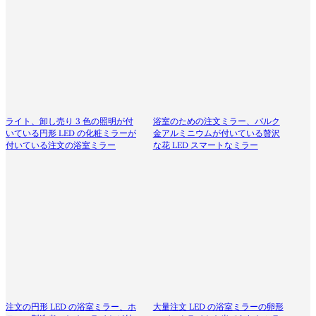
ライト、卸し売り 3 色の照明が付
浴室のための注文ミラー、バルク
いている円形 LED の化粧ミラーが
金アルミニウムが付いている贅沢
付いている注文の浴室ミラー
な花 LED スマートなミラー
注文の円形 LED の浴室ミラー、ホ
大量注文 LED の浴室ミラーの卵形