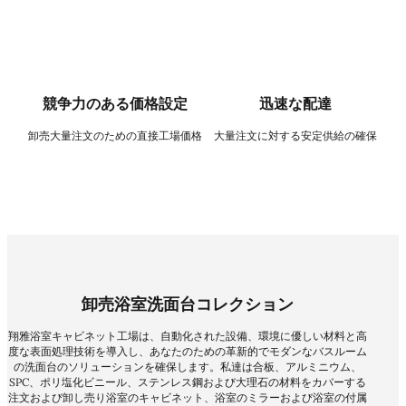
競争力のある価格設定
迅速な配達
卸売大量注文のための直接工場価格
大量注文に対する安定供給の確保
卸売浴室洗面台コレクション
翔雅浴室キャビネット工場は、自動化された設備、環境に優しい材料と高
度な表面処理技術を導入し、あなたのための革新的でモダンなバスルーム
の洗面台のソリューションを確保します。私達は合板、アルミニウム、
SPC、ポリ塩化ビニール、ステンレス鋼および大理石の材料をカバーする
注文および卸し売り浴室のキャビネット、浴室のミラーおよび浴室の付属