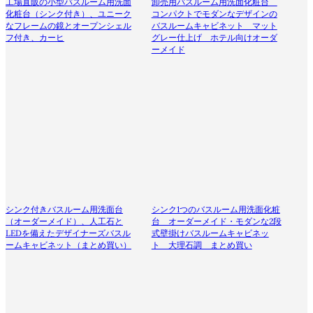
工場直販の小型バスルーム用洗面
卸売用バスルーム用洗面化粧台
化粧台（シンク付き）、ユニーク
コンパクトでモダンなデザインの
なフレームの鏡とオープンシェル
バスルームキャビネット マット
フ付き、カーヒ
グレー仕上げ ホテル向けオーダ
ーメイド
シンク付きバスルーム用洗面台
シンク1つのバスルーム用洗面化粧
（オーダーメイド）、人工石と
台 オーダーメイド・モダンな2段
LEDを備えたデザイナーズバスル
式壁掛けバスルームキャビネッ
ームキャビネット（まとめ買い）
ト 大理石調 まとめ買い