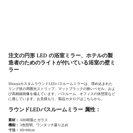
注文の円形 LED の浴室ミラー、ホテルの製
造者のためのライトが付いている浴室の壁ミ
ラー
ShouyaカスタムラウンドLEDバスルームミラーは、埋め込まれた
リング状の周囲光ストリップ、マットブラックの狭いベゼル、およ
び高精細画像を備えています。バスルーム、オフィスの休憩室など
に適しています。お見積もり、製品カタログはこちらから。
ラウンドLEDバスルームミラー 属性：
素材：
ABS樹脂とガラス
機能：
3色照明、ワンタッチ曇り止め
寸法：
60×60cm