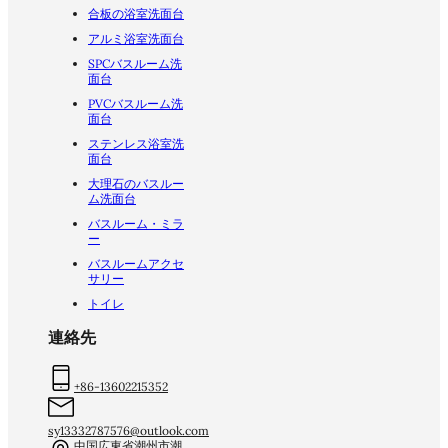
合板の浴室洗面台
アルミ浴室洗面台
SPCバスルーム洗
面台
PVCバスルーム洗
面台
ステンレス浴室洗
面台
大理石のバスルー
ム洗面台
バスルーム・ミラ
ー
バスルームアクセ
サリー
トイレ
連絡先
+86-13602215352
sy13332787576@outlook.com
中国広東省潮州市潮