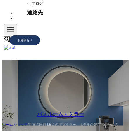
ブログ
連絡先
お見積もり
JA
バスルーム・ミラー
ホーム
/
ショップ
/
注文の円形 LED の浴室ミラー、ホテルの製造者のための
ライトが付いている浴室の壁ミラー