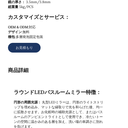
鏡の厚さ：
3.5mm/3.8mm
総重量
5kg/PCS
カスタマイズとサービス：
OEM & ODM
:対応
デザイン
:無料
梱包
:多層発泡固定包装
お見積もり
商品詳細
ラウンドLEDバスルームミラー特徴：
円形の周囲光源：
丸型LEDミラーは、円形のライトストリ
ップを埋め込み、マットな縁取りで光を和らげた後、均一
に拡散させます。お化粧時の補助光源として、またはバス
ルームのアンビエントライトとして使用でき、冷たいトー
ンの空間に温かみのある層を加え、洗い場の単調さに別れ
を告げます。