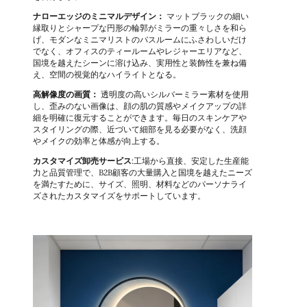
ナローエッジのミニマルデザイン：
マットブラックの細い
縁取りとシャープな円形の輪郭がミラーの重々しさを和ら
げ、モダンなミニマリストのバスルームにふさわしいだけ
でなく、オフィスのティールームやレジャーエリアなど、
国境を越えたシーンに溶け込み、実用性と装飾性を兼ね備
え、空間の視覚的なハイライトとなる。
高解像度の画質：
透明度の高いシルバーミラー素材を使用
し、歪みのない画像は、顔の肌の質感やメイクアップの詳
細を明確に復元することができます。毎日のスキンケアや
スタイリングの際、近づいて細部を見る必要がなく、洗顔
やメイクの効率と体感が向上する。
カスタマイズ卸売サービス
:工場から直接、安定した生産能
力と品質管理で、B2B顧客の大量購入と国境を越えたニーズ
を満たすために、サイズ、照明、材料などのパーソナライ
ズされたカスタマイズをサポートしています。