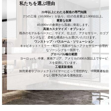
私たちを選ぶ理由
20年以上にわたる製造の専門知識
2つの工場（50,000㎡）があり、1日の生産量は2,000台以上。
豊富な在庫
40,000㎡の倉庫から迅速に発送します。
高速カスタマイズ・オプション
既存のモデルをベースに、サイズ、仕上げ、アクセサリー、ロゴブ
ランドなど、柔軟な構成からお選びいただけます。
ワンストップ・バスルーム・ソリューション
キャビネット + ミラー + 蛇口 + 洗面ボウル + アクセサリー-合理的
なソーシングを一箇所で。
グローバル輸出範囲
ヨーロッパ、中東、東南アジア、アメリカの100カ国以上でサービ
スを提供しています。
工場直販価格
卸売業者やプロジェクトバイヤーにとって理想的な、中間業者を介
さない競争力のある価格設定。