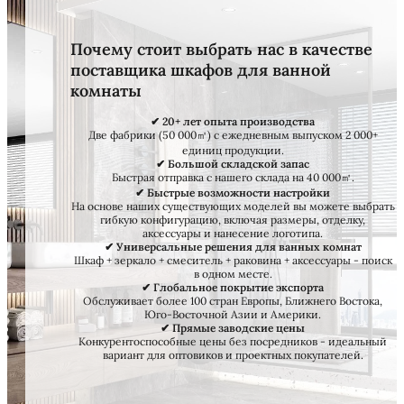
Почему стоит выбрать нас в качестве
поставщика шкафов для ванной
комнаты
✔ 20+ лет опыта производства
Две фабрики (50 000㎡) с ежедневным выпуском 2 000+
единиц продукции.
✔ Большой складской запас
Быстрая отправка с нашего склада на 40 000㎡.
✔ Быстрые возможности настройки
На основе наших существующих моделей вы можете выбрать
гибкую конфигурацию, включая размеры, отделку,
аксессуары и нанесение логотипа.
✔ Универсальные решения для ванных комнат
Шкаф + зеркало + смеситель + раковина + аксессуары - поиск
в одном месте.
✔ Глобальное покрытие экспорта
Обслуживает более 100 стран Европы, Ближнего Востока,
Юго-Восточной Азии и Америки.
✔ Прямые заводские цены
Конкурентоспособные цены без посредников - идеальный
вариант для оптовиков и проектных покупателей.