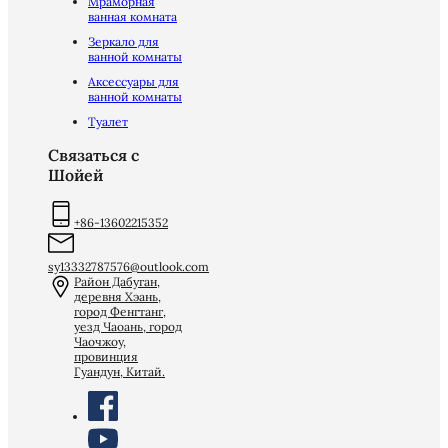
Мраморная
ванная комната
Зеркало для
ванной комнаты
Аксессуары для
ванной комнаты
Туалет
Связаться с
Шойей
+86-13602215352
sy13332787576@outlook.com
Район Дабуган,
деревня Хэань,
город Фенгтанг,
уезд Чаоань, город
Чаочжоу,
провинция
Гуандун, Китай.