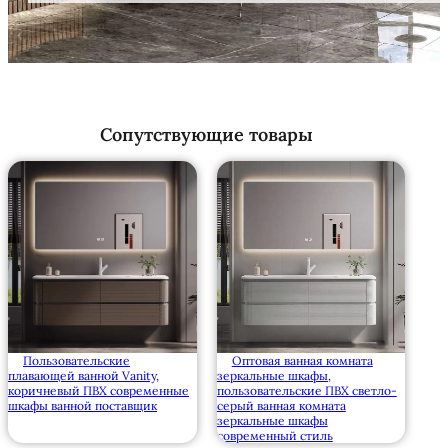
Сопутствующие товары
Пользовательские
Оптовая ванная комната
плавающей ванной Vanity,
зеркальные шкафы,
коричневый ПВХ современные
пользовательские ПВХ светло-
шкафы ванной поставщик
серый ванная комната
зеркальные шкафы
современный стиль