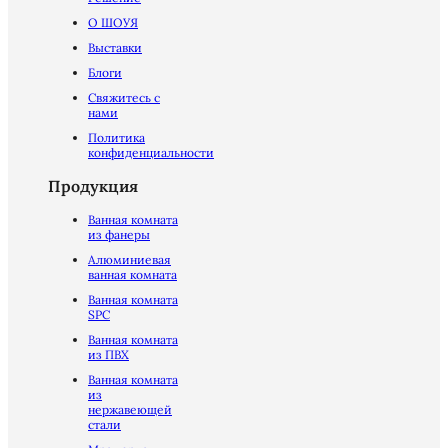
О ШОУЯ
Выставки
Блоги
Свяжитесь с
нами
Политика
конфиденциальности
Продукция
Ванная комната
из фанеры
Алюминиевая
ванная комната
Ванная комната
SPC
Ванная комната
из ПВХ
Ванная комната
из
нержавеющей
стали