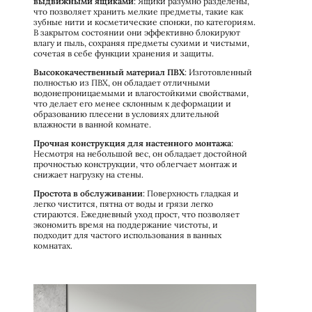
выдвижными ящиками
: Ящики разумно разделены,
что позволяет хранить мелкие предметы, такие как
зубные нити и косметические спонжи, по категориям.
В закрытом состоянии они эффективно блокируют
влагу и пыль, сохраняя предметы сухими и чистыми,
сочетая в себе функции хранения и защиты.
Высококачественный материал ПВХ
: Изготовленный
полностью из ПВХ, он обладает отличными
водонепроницаемыми и влагостойкими свойствами,
что делает его менее склонным к деформации и
образованию плесени в условиях длительной
влажности в ванной комнате.
Прочная конструкция для настенного монтажа
:
Несмотря на небольшой вес, он обладает достойной
прочностью конструкции, что облегчает монтаж и
снижает нагрузку на стены.
Простота в обслуживании
: Поверхность гладкая и
легко чистится, пятна от воды и грязи легко
стираются. Ежедневный уход прост, что позволяет
экономить время на поддержание чистоты, и
подходит для частого использования в ванных
комнатах.