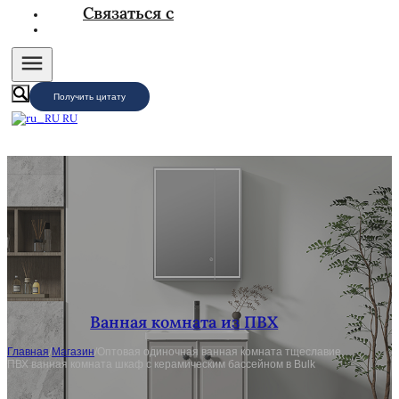
Связаться с
Получить цитату
RU
Ванная комната из ПВХ
Главная
/
Магазин
/
Оптовая одиночная ванная комната тщеславие,
ПВХ ванная комната шкаф с керамическим бассейном в Bulk