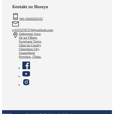
Kontakt zu Shouya
+86-13602215352
sy13332787576@outlook.com
Dabugang Area,
He'an Village,
Fengtang Town,
Chao'an County,
Chaozhou City,
Guangdong
Province, China.