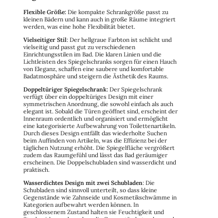
Flexible Größe:
Die kompakte Schrankgröße passt zu
kleinen Bädern und kann auch in große Räume integriert
werden, was eine hohe Flexibilität bietet.
Vielseitiger Stil
: Der hellgraue Farbton ist schlicht und
vielseitig und passt gut zu verschiedenen
Einrichtungsstilen im Bad. Die klaren Linien und die
Lichtleisten des Spiegelschranks sorgen für einen Hauch
von Eleganz, schaffen eine saubere und komfortable
Badatmosphäre und steigern die Ästhetik des Raums.
Doppeltüriger Spiegelschrank:
Der Spiegelschrank
verfügt über ein doppeltüriges Design mit einer
symmetrischen Anordnung, die sowohl einfach als auch
elegant ist. Sobald die Türen geöffnet sind, erscheint der
Innenraum ordentlich und organisiert und ermöglicht
eine kategorisierte Aufbewahrung von Toilettenartikeln.
Durch dieses Design entfällt das wiederholte Suchen
beim Auffinden von Artikeln, was die Effizienz bei der
täglichen Nutzung erhöht. Die Spiegelfläche vergrößert
zudem das Raumgefühl und lässt das Bad geräumiger
erscheinen. Die Doppelschubladen sind wasserdicht und
praktisch.
Wasserdichtes Design mit zwei Schubladen
: Die
Schubladen sind sinnvoll unterteilt, so dass kleine
Gegenstände wie Zahnseide und Kosmetikschwämme in
Kategorien aufbewahrt werden können. In
geschlossenem Zustand halten sie Feuchtigkeit und