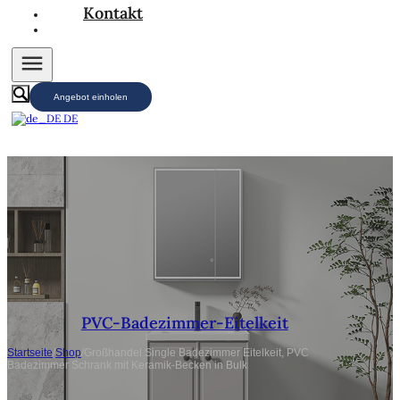
Kontakt
Angebot einholen
DE
PVC-Badezimmer-Eitelkeit
Startseite
/
Shop
/
Großhandel Single Badezimmer Eitelkeit, PVC
Badezimmer Schrank mit Keramik-Becken in Bulk