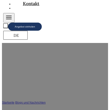
Kontakt
Angebot einholen
DE
Bluetooth-LED-Badezimmerspiegel: Das smarte
Upgrade für modernes Baddesign
Startseite
/
Blogs und Nachrichten
/
Bluetooth-LED-Badezimmerspiegel: Das
smarte Upgrade für modernes Baddesign