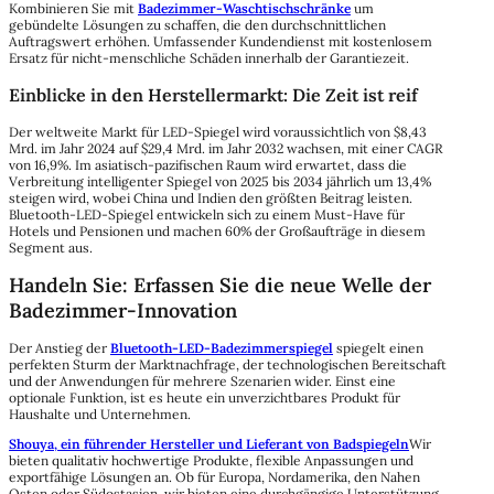
Kombinieren Sie mit
Badezimmer-Waschtischschränke
um
gebündelte Lösungen zu schaffen, die den durchschnittlichen
Auftragswert erhöhen. Umfassender Kundendienst mit kostenlosem
Ersatz für nicht-menschliche Schäden innerhalb der Garantiezeit.
Einblicke in den Herstellermarkt: Die Zeit ist reif
Der weltweite Markt für LED-Spiegel wird voraussichtlich von $8,43
Mrd. im Jahr 2024 auf $29,4 Mrd. im Jahr 2032 wachsen, mit einer CAGR
von 16,9%. Im asiatisch-pazifischen Raum wird erwartet, dass die
Verbreitung intelligenter Spiegel von 2025 bis 2034 jährlich um 13,4%
steigen wird, wobei China und Indien den größten Beitrag leisten.
Bluetooth-LED-Spiegel entwickeln sich zu einem Must-Have für
Hotels und Pensionen und machen 60% der Großaufträge in diesem
Segment aus.
Handeln Sie: Erfassen Sie die neue Welle der
Badezimmer-Innovation
Der Anstieg der
Bluetooth-LED-Badezimmerspiegel
spiegelt einen
perfekten Sturm der Marktnachfrage, der technologischen Bereitschaft
und der Anwendungen für mehrere Szenarien wider. Einst eine
optionale Funktion, ist es heute ein unverzichtbares Produkt für
Haushalte und Unternehmen.
Shouya, ein führender Hersteller und Lieferant von Badspiegeln
Wir
bieten qualitativ hochwertige Produkte, flexible Anpassungen und
exportfähige Lösungen an. Ob für Europa, Nordamerika, den Nahen
Osten oder Südostasien, wir bieten eine durchgängige Unterstützung