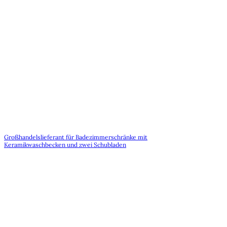
Großhandelslieferant für Badezimmerschränke mit
Keramikwaschbecken und zwei Schubladen