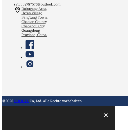
sy13332787576@outlook.com
Dabugang Area,
He'an Village,
Fengtang Town,
Chao'an County,
Chaozhou City,
Guangdong
Province, China.
©2026
SHOUYA
Co, Ltd. Alle Rechte vorbehalten