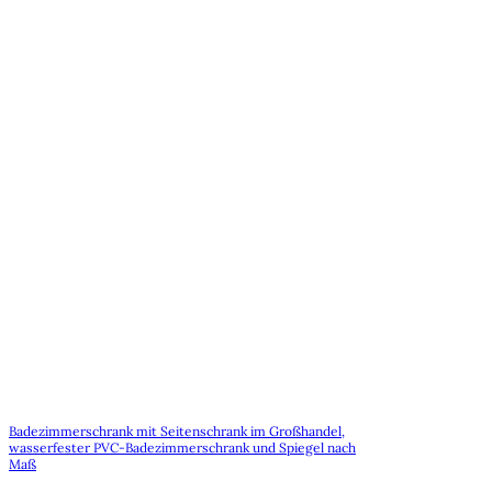
Badezimmerschrank mit Seitenschrank im Großhandel,
wasserfester PVC-Badezimmerschrank und Spiegel nach
Maß