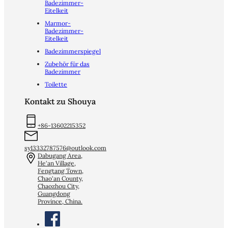
Badezimmer-
Eitelkeit
Marmor-
Badezimmer-
Eitelkeit
Badezimmerspiegel
Zubehör für das
Badezimmer
Toilette
Kontakt zu Shouya
+86-13602215352
sy13332787576@outlook.com
Dabugang Area,
He'an Village,
Fengtang Town,
Chao'an County,
Chaozhou City,
Guangdong
Province, China.