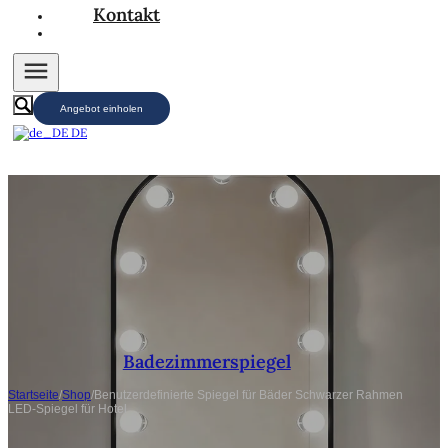
Kontakt
Angebot einholen
DE
Badezimmerspiegel
Startseite
/
Shop
/
Benutzerdefinierte Spiegel für Bäder Schwarzer Rahmen
LED-Spiegel für Hotel