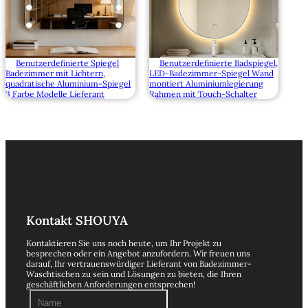
Benutzerdefinierte Spiegel
Benutzerdefinierte Badspiegel,
Badezimmer mit Lichtern,
LED-Badezimmer-Spiegel Wand
quadratische Aluminium-Spiegel
montiert Aluminiumlegierung
3 Farbe Modelle Lieferant
Rahmen mit Touch-Schalter
Kontakt SHOUYA
Kontaktieren Sie uns noch heute, um Ihr Projekt zu
besprechen oder ein Angebot anzufordern. Wir freuen uns
darauf, Ihr vertrauenswürdiger Lieferant von Badezimmer-
Waschtischen zu sein und Lösungen zu bieten, die Ihren
geschäftlichen Anforderungen entsprechen!