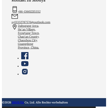
Kontakt zu Shouya
+86-13602215352
sy13332787576@outlook.com
Dabugang Area,
He'an Village,
Fengtang Town,
Chao'an County,
Chaozhou City,
Guangdong
Province, China.
©2026
SHOUYA
Co, Ltd. Alle Rechte vorbehalten