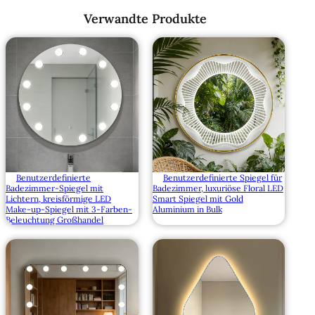
Verwandte Produkte
Benutzerdefinierte
Benutzerdefinierte Spiegel für
Badezimmer-Spiegel mit
Badezimmer, luxuriöse Floral LED
Lichtern, kreisförmige LED
Smart Spiegel mit Gold
Make-up-Spiegel mit 3-Farben-
Aluminium in Bulk
Beleuchtung Großhandel