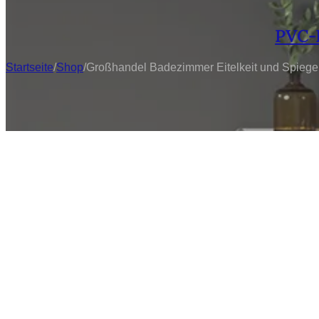
PVC-
Startseite
/
Shop
/
Großhandel Badezimmer Eitelkeit und Spiege