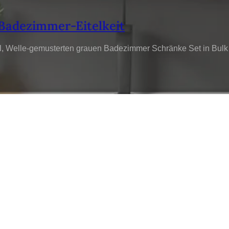
Badezimmer-Eitelkeit
l, Welle-gemusterten grauen Badezimmer Schränke Set in Bulk