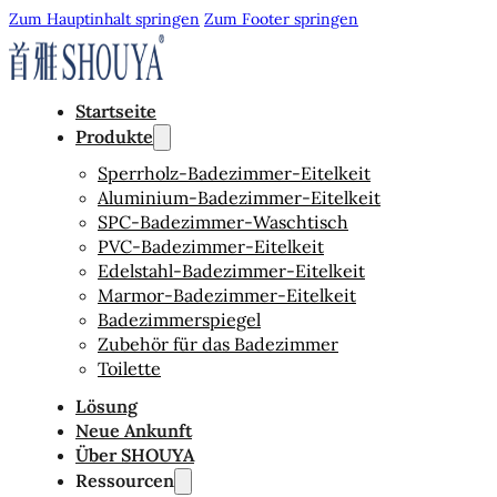
Zum Hauptinhalt springen
Zum Footer springen
Startseite
Produkte
Sperrholz-Badezimmer-Eitelkeit
Aluminium-Badezimmer-Eitelkeit
SPC-Badezimmer-Waschtisch
PVC-Badezimmer-Eitelkeit
Edelstahl-Badezimmer-Eitelkeit
Marmor-Badezimmer-Eitelkeit
Badezimmerspiegel
Zubehör für das Badezimmer
Toilette
Lösung
Neue Ankunft
Über SHOUYA
Ressourcen