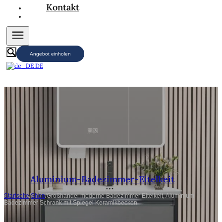
Kontakt
Angebot einholen
DE
Aluminium-Badezimmer-Eitelkeit
Startseite
/
Shop
/
Großhandel moderne Badezimmer Eitelkeit, Aluminium
Badezimmer Schrank mit Spiegel Keramikbecken