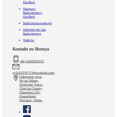
Eitelkeit
Marmor-
Badezimmer-
Eitelkeit
Badezimmerspiegel
Zubehör für das
Badezimmer
Toilette
Kontakt zu Shouya
+86-13602215352
sy13332787576@outlook.com
Dabugang Area,
He'an Village,
Fengtang Town,
Chao'an County,
Chaozhou City,
Guangdong
Province, China.