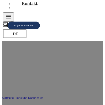
Kontakt
Angebot einholen
DE
Warum bevorzugen Händler Großhandel
Badezimmer Eitelkeiten mit Waschbecken?
Startseite
/
Blogs und Nachrichten
/
Warum bevorzugen Händler Großhandel
Badezimmer Eitelkeiten mit Waschbecken?