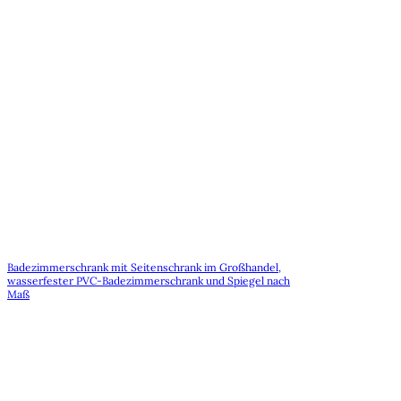
Badezimmerschrank mit Seitenschrank im Großhandel,
wasserfester PVC-Badezimmerschrank und Spiegel nach
Maß