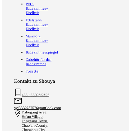
PVC-
Badezimmer-
Eitelkeit
Edelstahl-
Badezimmer-
Eitelkeit
Marmor-
Badezimmer-
Eitelkeit
Badezimmerspiegel
Zubehör für das
Badezimmer
Toilette
Kontakt zu Shouya
+86-13602215352
sy13332787576@outlook.com
Dabugang Area,
He'an Village,
Fengtang Town,
Chao'an County,
Chaozhou City,