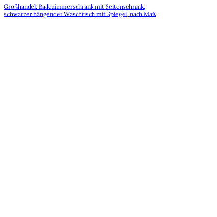
Großhandel: Badezimmerschrank mit Seitenschrank,
schwarzer hängender Waschtisch mit Spiegel, nach Maß