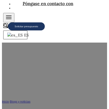
Póngase en contacto con
Solicitar presupuesto
ES
Cómo instalar un mueble de baño flotante - Guía
de instalación SHOUYA
Inicio
/
Blogs y noticias
/
Cómo instalar un mueble de baño flotante - Guía de
instalación SHOUYA