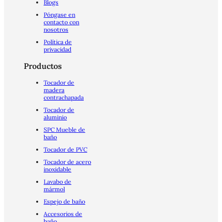
Blogs
Póngase en
contacto con
nosotros
Política de
privacidad
Productos
Tocador de
madera
contrachapada
Tocador de
aluminio
SPC Mueble de
baño
Tocador de PVC
Tocador de acero
inoxidable
Lavabo de
mármol
Espejo de baño
Accesorios de
baño