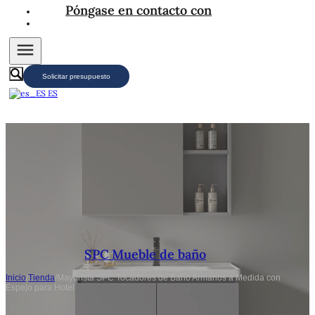
Póngase en contacto con
Solicitar presupuesto
ES
SPC Mueble de baño
Inicio
/
Tienda
/
Mayorista SPC Tocadores de Baño Armarios a Medida con
Espejo para Hotel