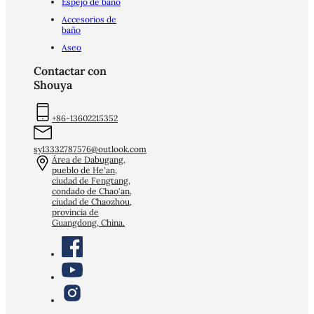
Espejo de baño
Accesorios de
baño
Aseo
Contactar con
Shouya
+86-13602215352
sy13332787576@outlook.com
Área de Dabugang,
pueblo de He'an,
ciudad de Fengtang,
condado de Chao'an,
ciudad de Chaozhou,
provincia de
Guangdong, China.