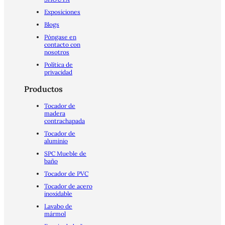
Exposiciones
Blogs
Póngase en
contacto con
nosotros
Política de
privacidad
Productos
Tocador de
madera
contrachapada
Tocador de
aluminio
SPC Mueble de
baño
Tocador de PVC
Tocador de acero
inoxidable
Lavabo de
mármol