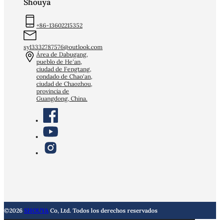
Shouya
+86-13602215352
sy13332787576@outlook.com
Área de Dabugang,
pueblo de He'an,
ciudad de Fengtang,
condado de Chao'an,
ciudad de Chaozhou,
provincia de
Guangdong, China.
©2026
SHOUYA
Co, Ltd. Todos los derechos reservados