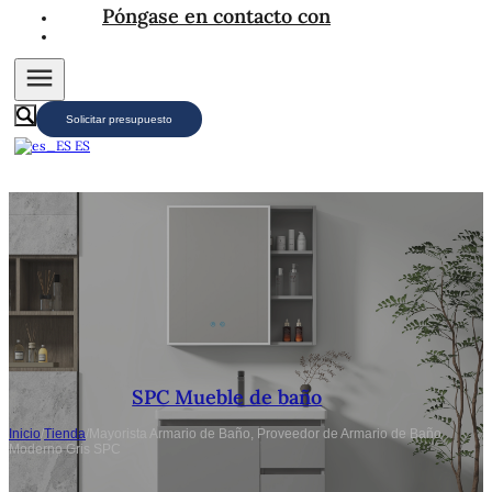
Póngase en contacto con
Solicitar presupuesto
ES
SPC Mueble de baño
Inicio
/
Tienda
/
Mayorista Armario de Baño, Proveedor de Armario de Baño
Moderno Gris SPC