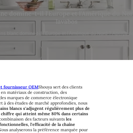
lanc domine-t-il l'Europe et l'Amérique du N
lavabos
ains blanc domine-t-il l'Europe et l'Amérique du Nord ? Aperçu 
 et fournisseur OEM
Shouya sert des clients
en matériaux de construction, des
t des marques de commerce électronique
et à des études de marché approfondies, nous
bains blancs s'adjugent régulièrement plus de
chiffre qui atteint même 80% dans certains
a combinaison des facteurs suivants
les
ctionnelles, l'efficacité de la chaîne
 Nous analyserons la préférence marquée pour