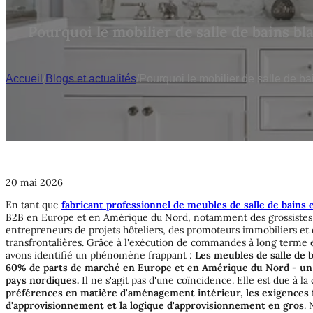
Pourquoi le mobilier de salle de bains b
Accueil
/
Blogs et actualités
/
Pourquoi le mobilier de salle de b
20 mai 2026
En tant que
fabricant professionnel de meubles de salle de bains
B2B en Europe et en Amérique du Nord, notamment des grossistes 
entrepreneurs de projets hôteliers, des promoteurs immobiliers e
transfrontalières. Grâce à l'exécution de commandes à long terme 
avons identifié un phénomène frappant :
Les meubles de salle de 
60% de parts de marché en Europe et en Amérique du Nord - un 
pays nordiques.
Il ne s'agit pas d'une coïncidence. Elle est due à l
préférences en matière d'aménagement intérieur, les exigences fon
d'approvisionnement et la logique d'approvisionnement en gros
.