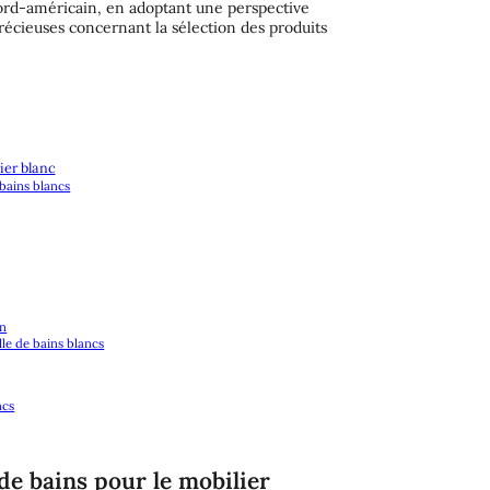
nord-américain, en adoptant une perspective
récieuses concernant la sélection des produits
ier blanc
 bains blancs
on
le de bains blancs
ncs
de bains pour le mobilier