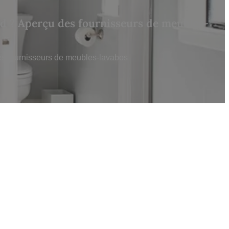
ord ? Aperçu des fournisseurs de meubles-
des fournisseurs de meubles-lavabos