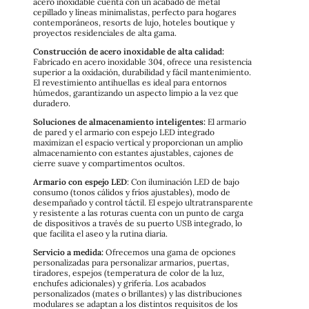
acero inoxidable cuenta con un acabado de metal
cepillado y líneas minimalistas, perfecto para hogares
contemporáneos, resorts de lujo, hoteles boutique y
proyectos residenciales de alta gama.
Construcción de acero inoxidable de alta calidad:
Fabricado en acero inoxidable 304, ofrece una resistencia
superior a la oxidación, durabilidad y fácil mantenimiento.
El revestimiento antihuellas es ideal para entornos
húmedos, garantizando un aspecto limpio a la vez que
duradero.
Soluciones de almacenamiento inteligentes:
El armario
de pared y el armario con espejo LED integrado
maximizan el espacio vertical y proporcionan un amplio
almacenamiento con estantes ajustables, cajones de
cierre suave y compartimentos ocultos.
Armario con espejo LED
: Con iluminación LED de bajo
consumo (tonos cálidos y fríos ajustables), modo de
desempañado y control táctil. El espejo ultratransparente
y resistente a las roturas cuenta con un punto de carga
de dispositivos a través de su puerto USB integrado, lo
que facilita el aseo y la rutina diaria.
Servicio a medida:
Ofrecemos una gama de opciones
personalizadas para personalizar armarios, puertas,
tiradores, espejos (temperatura de color de la luz,
enchufes adicionales) y grifería. Los acabados
personalizados (mates o brillantes) y las distribuciones
modulares se adaptan a los distintos requisitos de los