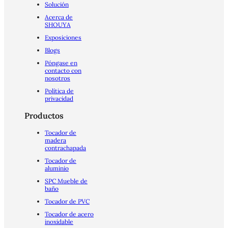
Solución
Acerca de
SHOUYA
Exposiciones
Blogs
Póngase en
contacto con
nosotros
Política de
privacidad
Productos
Tocador de
madera
contrachapada
Tocador de
aluminio
SPC Mueble de
baño
Tocador de PVC
Tocador de acero
inoxidable