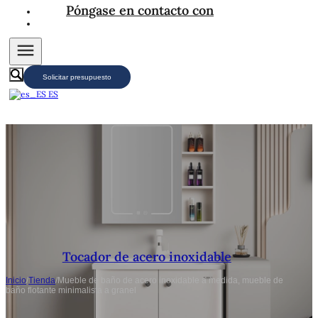
Póngase en contacto con
Solicitar presupuesto
ES
Tocador de acero inoxidable
Inicio
/
Tienda
/
Mueble de baño de acero inoxidable a medida, mueble de
baño flotante minimalista a granel