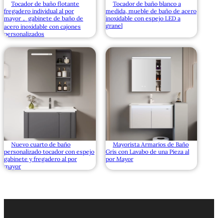
Tocador de baño flotante
Tocador de baño blanco a
fregadero individual al por
medida, mueble de baño de acero
mayor， gabinete de baño de
inoxidable con espejo LED a
granel
acero inoxidable con cajones
personalizados
Nuevo cuarto de baño
Mayorista Armarios de Baño
personalizado tocador con espejo
Gris con Lavabo de una Pieza al
gabinete y fregadero al por
por Mayor
mayor