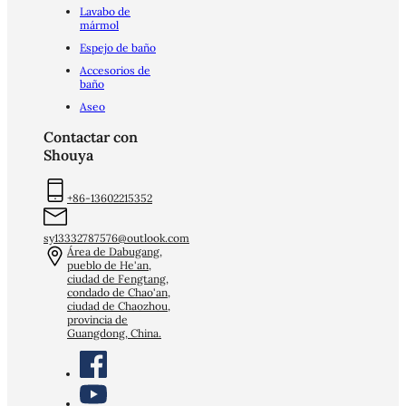
Lavabo de
mármol
Espejo de baño
Accesorios de
baño
Aseo
Contactar con
Shouya
+86-13602215352
sy13332787576@outlook.com
Área de Dabugang,
pueblo de He'an,
ciudad de Fengtang,
condado de Chao'an,
ciudad de Chaozhou,
provincia de
Guangdong, China.