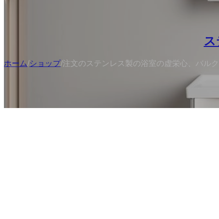
ス
ホーム
/
ショップ
/
注文のステンレス製の浴室の虚栄心、バルク