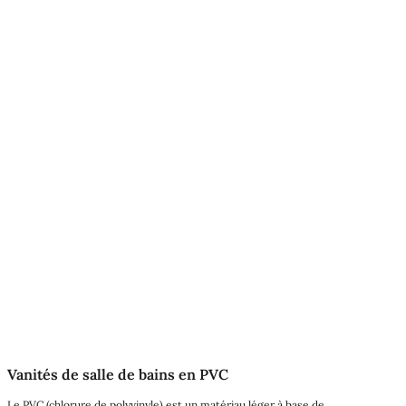
Vanités de salle de bains en PVC
Le PVC (chlorure de polyvinyle) est un matériau léger à base de