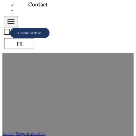
Contact
Obtenir un devis
FR
Vanités de salle de bain en SPC ou en PVC : Quelle
est la meilleure solution pour la passation de
marchés ?
Accueil
/
Blogs et actualités
/
Vanités de salle de bain en SPC ou en PVC : Quelle