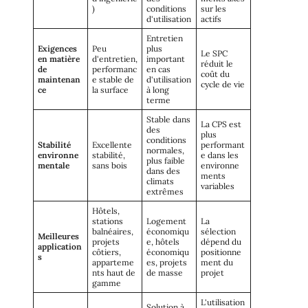
)
conditions
sur les
d'utilisation
actifs
Entretien
Exigences
Peu
plus
Le SPC
en matière
d'entretien,
important
réduit le
de
performanc
en cas
coût du
maintenan
e stable de
d'utilisation
cycle de vie
ce
la surface
à long
terme
Stable dans
La CPS est
des
plus
conditions
Stabilité
Excellente
performant
normales,
environne
stabilité,
e dans les
plus faible
mentale
sans bois
environne
dans des
ments
climats
variables
extrêmes
Hôtels,
stations
Logement
La
balnéaires,
économiqu
sélection
Meilleures
projets
e, hôtels
dépend du
application
côtiers,
économiqu
positionne
s
apparteme
es, projets
ment du
nts haut de
de masse
projet
gamme
L'utilisation
Solution à