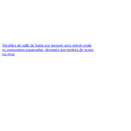
Meubles de salle de bains sur mesure avec miroir ovale
et conception suspendue, destinés aux projets de vente
en gros