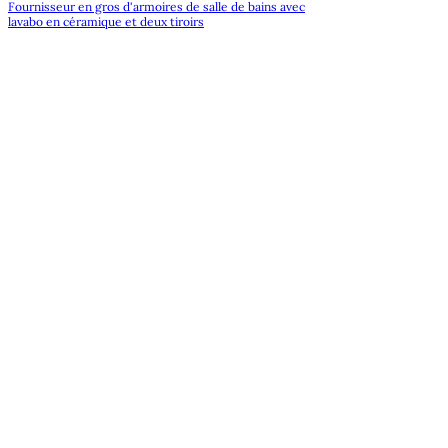
Fournisseur en gros d'armoires de salle de bains avec
lavabo en céramique et deux tiroirs