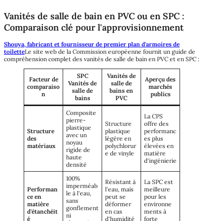
Vanités de salle de bain en PVC ou en SPC :
Comparaison clé pour l'approvisionnement
Shouya, fabricant et fournisseur de premier plan d'armoires de
toilette
Le site web de la Commission européenne fournit un guide de
compréhension complet des vanités de salle de bain en PVC et en SPC :
SPC
Vanités de
Facteur de
Aperçu des
Vanités de
salle de
comparaiso
marchés
salle de
bains en
n
publics
bains
PVC
Composite
La CPS
pierre-
Structure
offre des
plastique
Structure
plastique
performanc
avec un
des
légère en
es plus
noyau
matériaux
polychlorur
élevées en
rigide de
e de vinyle
matière
haute
d'ingénierie
densité
100%
Résistant à
La SPC est
imperméab
Performan
l'eau, mais
meilleure
le à l'eau,
ce en
peut se
pour les
sans
matière
déformer
environne
gonflement
d'étanchéit
en cas
ments à
ni
é
d'humidité
forte