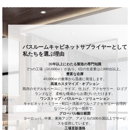
バスルームキャビネットサプライヤーとして
私たちを選ぶ理由
20年以上にわたる製造の専門知識
2つの工場（50,000㎡）があり、1日の生産量は2,000台以上。
豊富な在庫
40,000㎡の倉庫から迅速に発送します。
高速カスタマイズ・オプション
既存のモデルをベースに、サイズ、仕上げ、アクセサリー、ロゴブ
ランドなど、柔軟な構成からお選びいただけます。
ワンストップ・バスルーム・ソリューション
キャビネット + ミラー + 蛇口 + 洗面ボウル + アクセサリー-合理的
なソーシングを一箇所で。
グローバル輸出範囲
ヨーロッパ、中東、東南アジア、アメリカの100カ国以上でサービ
スを提供しています。
工場直販価格