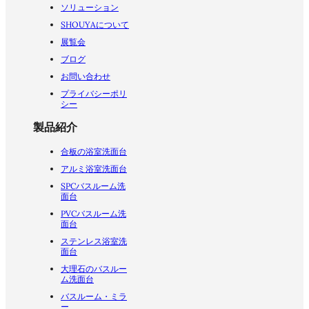
ソリューション
SHOUYAについて
展覧会
ブログ
お問い合わせ
プライバシーポリ
シー
製品紹介
合板の浴室洗面台
アルミ浴室洗面台
SPCバスルーム洗
面台
PVCバスルーム洗
面台
ステンレス浴室洗
面台
大理石のバスルー
ム洗面台
バスルーム・ミラ
ー