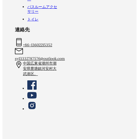
バスルームアクセ
サリー
トイレ
連絡先
+86-13602215352
sy13332787576@outlook.com
中国広東省潮州市潮
安県豊塘鎮河安村大
武港区。