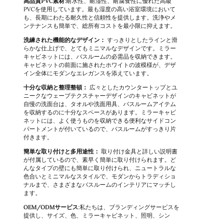
高品質PVC素材
:耐水性、耐湿性、耐腐食性に優れた高級
PVCを使用しています。最も湿度の高い浴室環境において
も、長期にわたる耐久性と信頼性を提供します。洗浄やメ
ンテナンスも簡単で、総所有コストを最小限に抑えます。
洗練された機能的なデザイン：
すっきりとしたラインと滑
らかな仕上げで、とてもミニマルなデザインです。ミラー
キャビネットには、バスルームの必需品を収納できます。
キャビネットの前面に施されたホワイトの波模様が、デザ
イン全体にモダンなエレガンスを添えています。
十分な収納と整理整頓：
広々としたカウンタートップとユ
ニークなウェーブテクスチャーデザインのキャビネットが
自慢の洗面台は、タオルや洗面用具、バスルームアイテム
を収納するのに十分なスペースがあります。ミラーキャビ
ネットには、よく使うものを収納できる便利なサイドコン
パートメントが付いているので、バスルームがすっきり片
付きます。
簡単な取り付けと多用途性：
取り付け金具と詳しい説明書
が付属しているので、素早く簡単に取り付けられます。ど
んなタイプの壁にも簡単に取り付けられ、ニュートラルな
色合いとミニマルなスタイルで、モダンからトラディショ
ナルまで、さまざまなバスルームのインテリアにマッチし
ます。
OEM/ODMサービス
:私たちは、ブランディングサービスを
提供し、サイズ、色、ミラーキャビネット、照明、シン