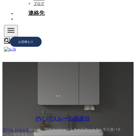
ブログ
連絡先
お見積もり
JA
PVCバスルーム洗面台
ホーム
/
ショップ
/
シンク、壁掛けバスルームキャビネットエンボス波パタ
ーンと卸売浴室の洗面台