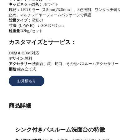
キャビネットの色：
ホワイト
鏡だ：
LEDミラー（3.5mm/3.8mm）、3色照明、ワンタッチ曇り
止め、マルチレイヤーフォームパッケージで保護
設置タイプ：
壁掛け
寸法（L×W×H）：
80*47*47 cm
総重量
32kg/セット
カスタマイズとサービス：
OEM & ODM
:対応
デザイン
:無料
アクセサリー
:洗面台、鏡、蛇口、その他バスルームアクセサリー
梱包
:組み立て式
お見積もり
商品詳細
シンク付きバスルーム洗面台の特徴