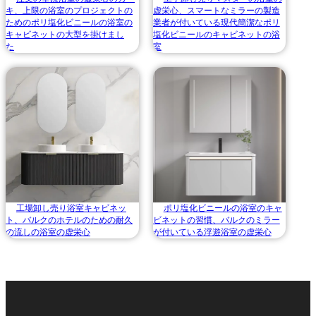
キ、上限の浴室のプロジェクトの
虚栄心、スマートなミラーの製造
ためのポリ塩化ビニールの浴室の
業者が付いている現代簡潔なポリ
キャビネットの大型を掛けまし
塩化ビニールのキャビネットの浴
た
室
工場卸し売り浴室キャビネッ
ポリ塩化ビニールの浴室のキャ
ト、バルクのホテルのための耐久
ビネットの習慣、バルクのミラー
の流しの浴室の虚栄心
が付いている浮遊浴室の虚栄心