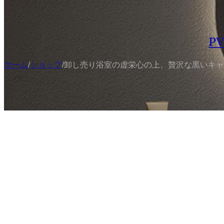
P
ホーム
/
ショップ
/
卸し売り浴室の虚栄心の上、贅沢な黒いキャ