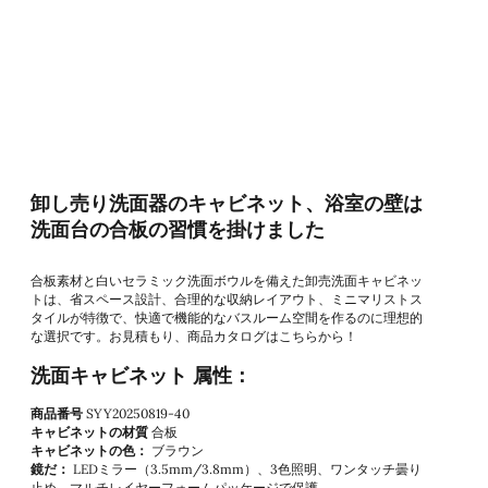
卸し売り洗面器のキャビネット、浴室の壁は
洗面台の合板の習慣を掛けました
合板素材と白いセラミック洗面ボウルを備えた卸売洗面キャビネッ
トは、省スペース設計、合理的な収納レイアウト、ミニマリストス
タイルが特徴で、快適で機能的なバスルーム空間を作るのに理想的
な選択です。お見積もり、商品カタログはこちらから！
洗面キャビネット 属性：
商品番号
SYY20250819-40
キャビネットの材質
合板
キャビネットの色：
ブラウン
鏡だ：
LEDミラー（3.5mm/3.8mm）、3色照明、ワンタッチ曇り
止め、マルチレイヤーフォームパッケージで保護