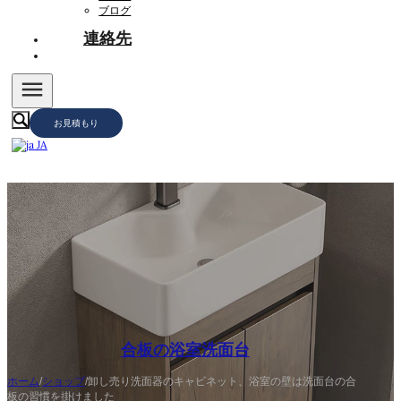
ブログ
連絡先
お見積もり
JA
合板の浴室洗面台
ホーム
/
ショップ
/
卸し売り洗面器のキャビネット、浴室の壁は洗面台の合
板の習慣を掛けました