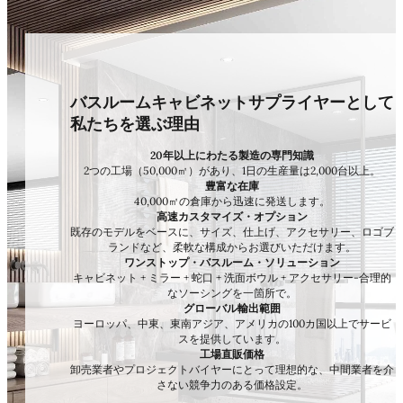
バスルームキャビネットサプライヤーとして
私たちを選ぶ理由
20年以上にわたる製造の専門知識
2つの工場（50,000㎡）があり、1日の生産量は2,000台以上。
豊富な在庫
40,000㎡の倉庫から迅速に発送します。
高速カスタマイズ・オプション
既存のモデルをベースに、サイズ、仕上げ、アクセサリー、ロゴブ
ランドなど、柔軟な構成からお選びいただけます。
ワンストップ・バスルーム・ソリューション
キャビネット + ミラー + 蛇口 + 洗面ボウル + アクセサリー-合理的
なソーシングを一箇所で。
グローバル輸出範囲
ヨーロッパ、中東、東南アジア、アメリカの100カ国以上でサービ
スを提供しています。
工場直販価格
卸売業者やプロジェクトバイヤーにとって理想的な、中間業者を介
さない競争力のある価格設定。