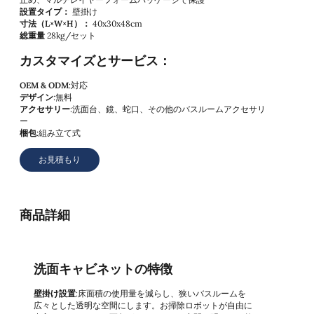
設置タイプ：
壁掛け
寸法（L×W×H）：
40x30x48cm
総重量
28kg/セット
カスタマイズとサービス：
OEM & ODM
:対応
デザイン
:無料
アクセサリー
:洗面台、鏡、蛇口、その他のバスルームアクセサリ
ー
梱包
:組み立て式
お見積もり
商品詳細
洗面キャビネットの特徴
壁掛け設置
:床面積の使用量を減らし、狭いバスルームを
広々とした透明な空間にします。お掃除ロボットが自由に