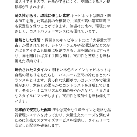
出入りできるので、死角ができにくく、空間に明るさと整
頓感が生まれます。
耐久性があり、環境に優しい素材
:キャビネットは防湿・防
水加工を施した高品質の合板製で、湿度の高い浴室環境で
も安定性を保つことができます。無垢材に比べ、環境にや
さしく、コストパフォーマンスにも優れています。
整然とした保管：
両開きのキャビネットには「大容量の宇
宙」が隠されており、シャワージェルや洗濯洗剤などのか
さばるアイテムも簡単に収納できる。扉を閉めればすっき
り、扉を開ければ探す手間も省け、実用性と整然さを兼ね
備えた収納です。
統合されたスタイル：
明るい木色のメインキャビネットは
自然の温もりをもたらし、バスルーム空間の冷たさとのバ
ランスをとります。真っ白な洗面ボウルはシンプルで清潔
感があり、木色との柔らかなコントラストを形成していま
す。モダン・ミニマリズムや和の爽やかさなど、さまざま
なスタイルにマッチします。実用性と装飾性を兼ね備えて
います。
効率的で安定した配送
:庄やは完全な生産ラインと厳格な品
質管理システムを持っており、大量注文のニーズを満たす
ために卸売カスタマイズサービスを提供し、タイムリーで
安定した配信を確保します。