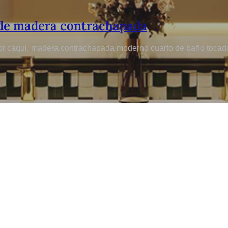
de madera contrachapada
or caqui, madera contrachapada moderno cuarto de baño tocado