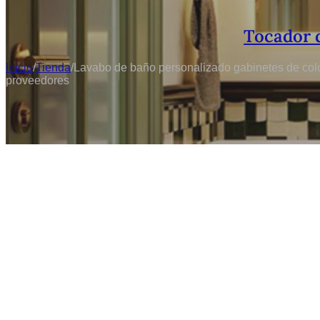
Tocador 
Inicio
/
Tienda
/
Lavabo de baño personalizado gabinetes de col
proveedores