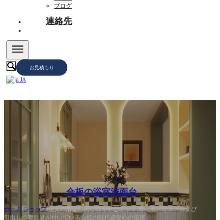
ブログ
連絡先
お見積もり
JA
合板の浴室洗面台
ホーム
/
ショップ
/
注文の浴室の流しのキャビネット カーキ、ミラーおよび
引出しの製造者が付いている合板の現代虚栄心の浴室