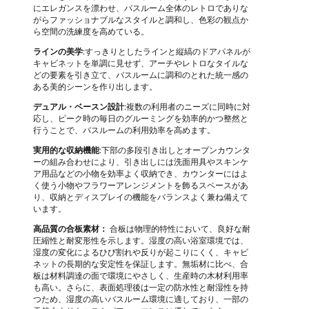
にエレガンスを漂わせ、バスルーム全体のレトロでありな
がらファッショナブルなスタイルと調和し、色彩の観点か
ら空間の洗練度を高めている。
ラインの美学
:すっきりとしたラインと縦縞のドアパネルが
キャビネットを単調に見せず、アーチやレトロなタイルな
どの要素を引き立て、バスルームに調和のとれた統一感の
ある美的シーンを作り出します。
デュアル・ベースン設計
:複数の利用者のニーズに同時に対
応し、ピーク時の毎日のグルーミングを効率的かつ整然と
行うことで、バスルームの利用効率を高めます。
実用的な収納機能
:下部の多段引き出しとオープンカウンタ
ーの組み合わせにより、引き出しには洗面用具やスキンケ
ア用品などの小物を効率よく収納でき、カウンターにはよ
く使う小物やフラワーアレンジメントを飾るスペースがあ
り、収納とディスプレイの機能をバランスよく兼ね備えて
います。
高品質の合板素材：
合板は物理的特性において、良好な耐
圧縮性と耐変形性を示します。湿度の高い浴室環境では、
湿度の変化によるひび割れや反りが起こりにくく、キャビ
ネットの長期的な安定性を保証します。無垢材に比べ、合
板は材料調達の面で環境にやさしく、生産時の木材利用率
も高い。さらに、表面処理後は一定の防水性と耐湿性を持
つため、湿度の高いバスルーム環境に適しており、一部の