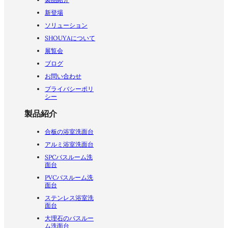
新登場
ソリューション
SHOUYAについて
展覧会
ブログ
お問い合わせ
プライバシーポリ
シー
製品紹介
合板の浴室洗面台
アルミ浴室洗面台
SPCバスルーム洗
面台
PVCバスルーム洗
面台
ステンレス浴室洗
面台
大理石のバスルー
ム洗面台