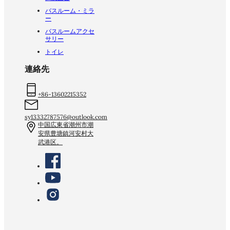
バスルーム・ミラ
ー
バスルームアクセ
サリー
トイレ
連絡先
+86-13602215352
sy13332787576@outlook.com
中国広東省潮州市潮
安県豊塘鎮河安村大
武港区。