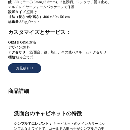
鏡
:LEDミラー(3.5mm/3.8mm)、3色照明、ワンタッチ曇り止め、
マルチレイヤーフォームパッケージで保護
設置タイプ
:壁掛け
寸法（長さ×幅×高さ）
:100 x 50 x 50 cm
総重量
:35kg/セット
カスタマイズとサービス：
OEM & ODM
:対応
デザイン
:無料
アクセサリー
:洗面台、鏡、蛇口、その他バスルームアクセサリー
梱包
:組み立て式
お見積もり
商品詳細
洗面台のキャビネットの特徴
シンプルでエレガント：
キャビネットのメインカラーはシ
ンプルなホワイトで、ゴールドの取っ手がシンプルさの中