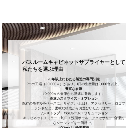
バスルームキャビネットサプライヤーとして
私たちを選ぶ理由
20年以上にわたる製造の専門知識
2つの工場（50,000㎡）があり、1日の生産量は2,000台以上。
豊富な在庫
40,000㎡の倉庫から迅速に発送します。
高速カスタマイズ・オプション
既存のモデルをベースに、サイズ、仕上げ、アクセサリー、ロゴブ
ランドなど、柔軟な構成からお選びいただけます。
ワンストップ・バスルーム・ソリューション
キャビネット + ミラー + 蛇口 + 洗面ボウル + アクセサリー-合理的
なソーシングを一箇所で。
グローバル輸出範囲