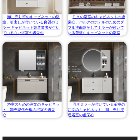
卸し売り壁のキャビネットの浴
注文の浴室のキャビネットの虚
室、引出しが付いている良質のミ
栄心、バルクのホテルのためのダ
ラー キャビネット製造業者が付い
ブル洗面器そしてミラーが付いて
ている白い浴室の虚栄心
いる贅沢なキャビネットの浴室
浴室のための注文のキャビネッ
円形ミラーが付いている浴室の
ト、卸売現代合板の浴室の虚栄
注文のキャビネット、卸し売り浮
心
遊浴室の虚栄心